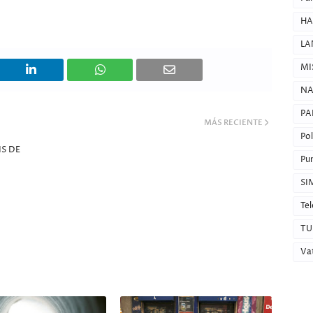
HA
LA
MI
NA
PA
MÁS RECIENTE
Pol
S DE
Pun
SI
Tel
TU
Va