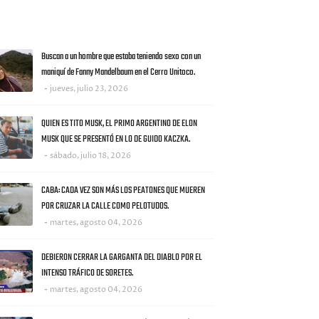
AS NOTICIAS
Buscan a un hombre que estaba teniendo sexo con un
maniquí de Fanny Mandelbaum en el Cerro Unitoco.
jueves, julio 23, 2026
QUIEN ES TITO MUSK, EL PRIMO ARGENTINO DE ELON
MUSK QUE SE PRESENTÓ EN LO DE GUIDO KACZKA.
sábado, julio 18, 2026
CABA: CADA VEZ SON MÁS LOS PEATONES QUE MUEREN
POR CRUZAR LA CALLE COMO PELOTUDOS.
martes, agosto 04, 2026
DEBIERON CERRAR LA GARGANTA DEL DIABLO POR EL
INTENSO TRÁFICO DE SORETES.
martes, agosto 04, 2026