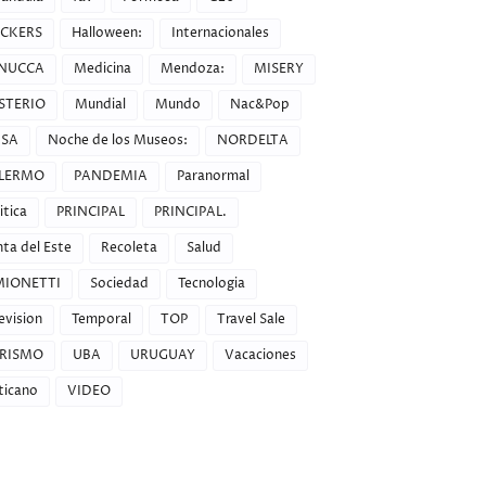
CKERS
Halloween:
Internacionales
NUCCA
Medicina
Mendoza:
MISERY
STERIO
Mundial
Mundo
Nac&Pop
SA
Noche de los Museos:
NORDELTA
LERMO
PANDEMIA
Paranormal
itica
PRINCIPAL
PRINCIPAL.
ta del Este
Recoleta
Salud
MIONETTI
Sociedad
Tecnologia
evision
Temporal
TOP
Travel Sale
RISMO
UBA
URUGUAY
Vacaciones
ticano
VIDEO