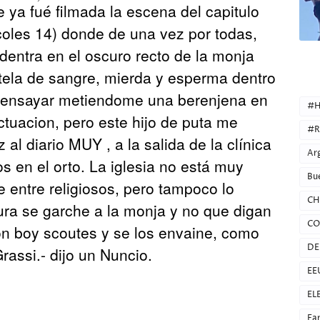
ya fué filmada la escena del capitulo
rcoles 14) donde de una vez por todas,
entra en el oscuro recto de la monja
stela de sangre, mierda y esperma dentro
CATEG
e ensayar metiendome una berenjena en
#H
ctuacion, pero este hijo de puta me
#R
z al diario MUY , a la salida de la clínica
Ar
s en el orto. La iglesia no está muy
Bu
 entre religiosos, pero tampoco lo
CH
ura se garche a la monja y no que digan
CO
n boy scoutes y se los envaine, como
DE
rassi.- dijo un Nuncio.
EE
EL
Fa