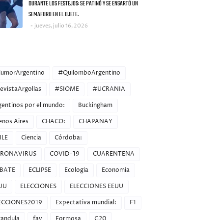
DURANTE LOS FESTEJOS: SE PATINÓ Y SE ENSARTÓ UN
SEMAFORO EN EL OJETE.
jueves, julio 16, 2026
ORIES
umorArgentino
#QuilomboArgentino
evistaArgollas
#SIOME
#UCRANIA
gentinos por el mundo:
Buckingham
enos Aires
CHACO:
CHAPANAY
ILE
Ciencia
Córdoba:
RONAVIRUS
COVID-19
CUARENTENA
BATE
ECLIPSE
Ecologia
Economia
UU
ELECCIONES
ELECCIONES EEUU
ECCIONES2019
Expectativa mundial:
F1
randula
fav
Formosa
G20