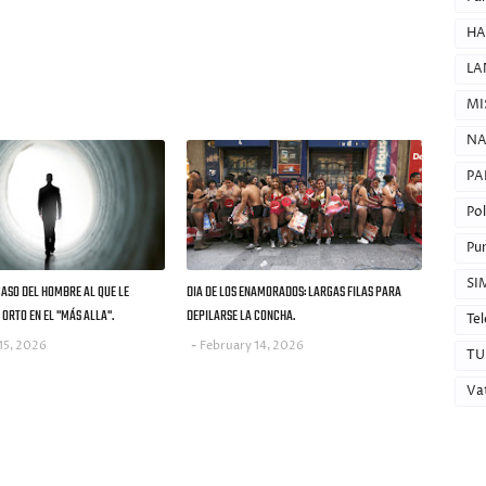
HA
LA
MI
NA
PA
Pol
Pun
SI
CASO DEL HOMBRE AL QUE LE
DIA DE LOS ENAMORADOS: LARGAS FILAS PARA
ORTO EN EL "MÁS ALLA".
DEPILARSE LA CONCHA.
Tel
15, 2026
February 14, 2026
TU
Va