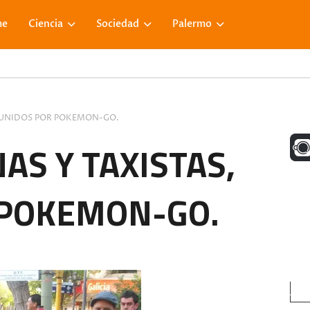
me
Ciencia
Sociedad
Palermo
, UNIDOS POR POKEMON-GO.
UNA M
AS Y TAXISTAS,
 POKEMON-GO.
FACE
VISIT