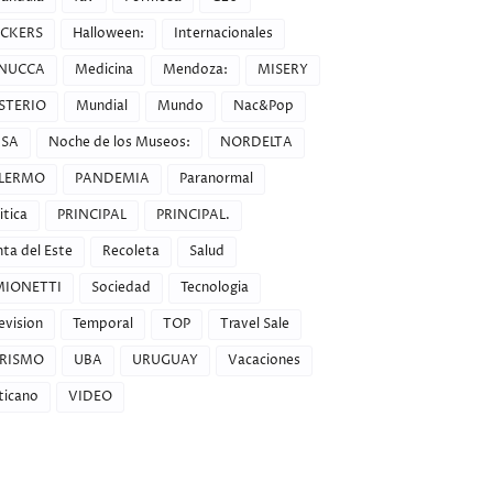
CKERS
Halloween:
Internacionales
NUCCA
Medicina
Mendoza:
MISERY
STERIO
Mundial
Mundo
Nac&Pop
SA
Noche de los Museos:
NORDELTA
LERMO
PANDEMIA
Paranormal
itica
PRINCIPAL
PRINCIPAL.
ta del Este
Recoleta
Salud
MIONETTI
Sociedad
Tecnologia
evision
Temporal
TOP
Travel Sale
RISMO
UBA
URUGUAY
Vacaciones
ticano
VIDEO