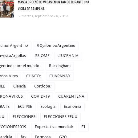
MASSA ORDEÑÓ 30 VACAS EN UN TAMBO DURANTE UNA
VISITA DE CAMPAÑA.
martes, septiembre 24, 2019
ORIES
umorArgentino
#QuilomboArgentino
evistaArgollas
#SIOME
#UCRANIA
gentinos por el mundo:
Buckingham
enos Aires
CHACO:
CHAPANAY
ILE
Ciencia
Córdoba:
RONAVIRUS
COVID-19
CUARENTENA
BATE
ECLIPSE
Ecologia
Economia
UU
ELECCIONES
ELECCIONES EEUU
ECCIONES2019
Expectativa mundial:
F1
randula
fav
Formosa
G20