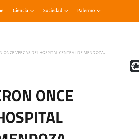
me
Ciencia
Sociedad
Palermo
N ONCE VERGAS DEL HOSPITAL CENTRAL DE MENDOZA.
UNA M
ERON ONCE
FACE
HOSPITAL
VISIT
 MENDOZA.