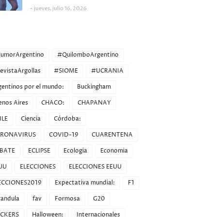
jueves, julio 16, 2026
ORIES
umorArgentino
#QuilomboArgentino
evistaArgollas
#SIOME
#UCRANIA
gentinos por el mundo:
Buckingham
enos Aires
CHACO:
CHAPANAY
ILE
Ciencia
Córdoba:
RONAVIRUS
COVID-19
CUARENTENA
BATE
ECLIPSE
Ecologia
Economia
UU
ELECCIONES
ELECCIONES EEUU
ECCIONES2019
Expectativa mundial:
F1
randula
fav
Formosa
G20
CKERS
Halloween:
Internacionales