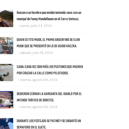
AS NOTICIAS
Buscan a un hombre que estaba teniendo sexo con un
maniquí de Fanny Mandelbaum en el Cerro Unitoco.
jueves, julio 23, 2026
QUIEN ES TITO MUSK, EL PRIMO ARGENTINO DE ELON
MUSK QUE SE PRESENTÓ EN LO DE GUIDO KACZKA.
sábado, julio 18, 2026
CABA: CADA VEZ SON MÁS LOS PEATONES QUE MUEREN
POR CRUZAR LA CALLE COMO PELOTUDOS.
martes, agosto 04, 2026
DEBIERON CERRAR LA GARGANTA DEL DIABLO POR EL
INTENSO TRÁFICO DE SORETES.
martes, agosto 04, 2026
DURANTE LOS FESTEJOS: SE PATINÓ Y SE ENSARTÓ UN
SEMAFORO EN EL OJETE.