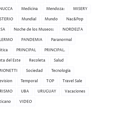
NUCCA
Medicina
Mendoza:
MISERY
STERIO
Mundial
Mundo
Nac&Pop
SA
Noche de los Museos:
NORDELTA
LERMO
PANDEMIA
Paranormal
itica
PRINCIPAL
PRINCIPAL.
ta del Este
Recoleta
Salud
MIONETTI
Sociedad
Tecnologia
evision
Temporal
TOP
Travel Sale
RISMO
UBA
URUGUAY
Vacaciones
ticano
VIDEO