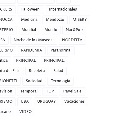
CKERS
Halloween:
Internacionales
NUCCA
Medicina
Mendoza:
MISERY
STERIO
Mundial
Mundo
Nac&Pop
SA
Noche de los Museos:
NORDELTA
LERMO
PANDEMIA
Paranormal
itica
PRINCIPAL
PRINCIPAL.
ta del Este
Recoleta
Salud
MIONETTI
Sociedad
Tecnologia
evision
Temporal
TOP
Travel Sale
RISMO
UBA
URUGUAY
Vacaciones
ticano
VIDEO