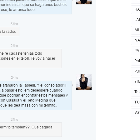
HA
LA
MI
NA
PA
Pol
Pun
SI
Tel
TU
Va