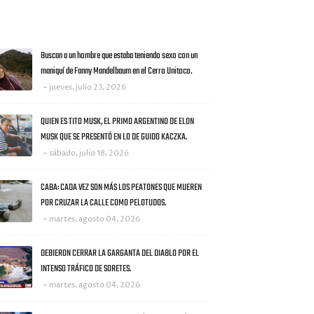
AS NOTICIAS
Buscan a un hombre que estaba teniendo sexo con un
maniquí de Fanny Mandelbaum en el Cerro Unitoco.
jueves, julio 23, 2026
QUIEN ES TITO MUSK, EL PRIMO ARGENTINO DE ELON
MUSK QUE SE PRESENTÓ EN LO DE GUIDO KACZKA.
sábado, julio 18, 2026
CABA: CADA VEZ SON MÁS LOS PEATONES QUE MUEREN
POR CRUZAR LA CALLE COMO PELOTUDOS.
martes, agosto 04, 2026
DEBIERON CERRAR LA GARGANTA DEL DIABLO POR EL
INTENSO TRÁFICO DE SORETES.
martes, agosto 04, 2026