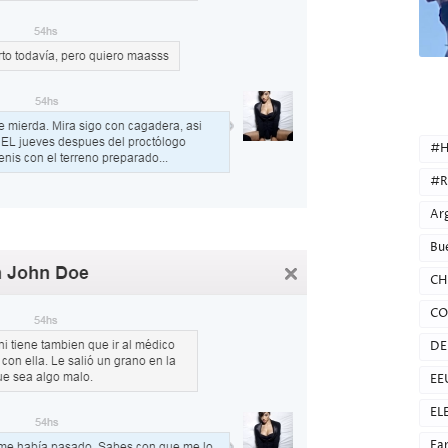
CATEG
#H
#R
Ar
Bu
CH
CO
DE
EE
EL
Fa