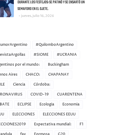
DURANTE LOS FESTEJOS: SE PATINÓ Y SE ENSARTÓ UN
SEMAFORO EN EL OJETE.
jueves, julio 16, 2026
ORIES
umorArgentino
#QuilomboArgentino
evistaArgollas
#SIOME
#UCRANIA
gentinos por el mundo:
Buckingham
enos Aires
CHACO:
CHAPANAY
ILE
Ciencia
Córdoba:
RONAVIRUS
COVID-19
CUARENTENA
BATE
ECLIPSE
Ecologia
Economia
UU
ELECCIONES
ELECCIONES EEUU
ECCIONES2019
Expectativa mundial:
F1
randula
fav
Formosa
G20