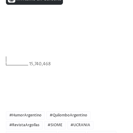
FACEBOOK
VISITANTES
15,740,468
ULTIMAS NOTICIAS
CATEGORIES
#HumorArgentino
#QuilomboArgentino
#RevistaArgollas
#SIOME
#UCRANIA