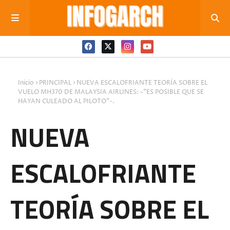
Inicio
PRINCIPAL
NUEVA ESCALOFRIANTE TEORÍA SOBRE EL
VUELO MH370 DE MALAYSIA AIRLINES: -"ES POSIBLE QUE SE
HAYAN CULEADO AL PILOTO"-.
NUEVA
ESCALOFRIANTE
TEORÍA SOBRE EL