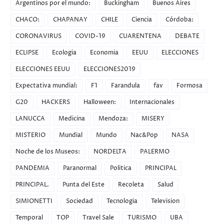
Argentinos por el mundo:
Buckingham
Buenos Aires
CHACO:
CHAPANAY
CHILE
Ciencia
Córdoba:
CORONAVIRUS
COVID-19
CUARENTENA
DEBATE
ECLIPSE
Ecologia
Economia
EEUU
ELECCIONES
ELECCIONES EEUU
ELECCIONES2019
Expectativa mundial:
F1
Farandula
fav
Formosa
G20
HACKERS
Halloween:
Internacionales
LANUCCA
Medicina
Mendoza:
MISERY
MISTERIO
Mundial
Mundo
Nac&Pop
NASA
Noche de los Museos:
NORDELTA
PALERMO
PANDEMIA
Paranormal
Politica
PRINCIPAL
PRINCIPAL.
Punta del Este
Recoleta
Salud
SIMIONETTI
Sociedad
Tecnologia
Television
Temporal
TOP
Travel Sale
TURISMO
UBA