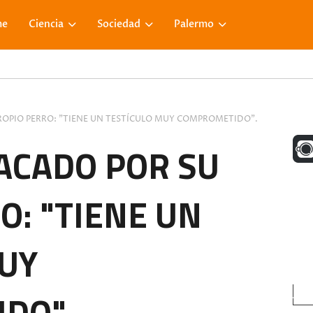
me
Ciencia
Sociedad
Palermo
PROPIO PERRO: "TIENE UN TESTÍCULO MUY COMPROMETIDO".
UNA M
TACADO POR SU
O: "TIENE UN
FACE
UY
VISIT
DO".