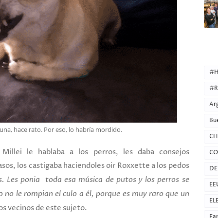
CATEG
#H
#R
Ar
Bu
 una, hace rato. Por eso, lo habría mordido.
CH
illei le hablaba a los perros, les daba consejos
CO
os, los castigaba haciendoles oir Roxxette a los pedos
DE
os. Les ponia toda esa música de putos y los perros se
EE
 no le rompian el culo a él, porque es muy raro que un
EL
los vecinos de este sujeto.
Fa