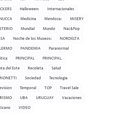
CKERS
Halloween:
Internacionales
NUCCA
Medicina
Mendoza:
MISERY
STERIO
Mundial
Mundo
Nac&Pop
SA
Noche de los Museos:
NORDELTA
LERMO
PANDEMIA
Paranormal
itica
PRINCIPAL
PRINCIPAL.
ta del Este
Recoleta
Salud
MIONETTI
Sociedad
Tecnologia
evision
Temporal
TOP
Travel Sale
RISMO
UBA
URUGUAY
Vacaciones
ticano
VIDEO