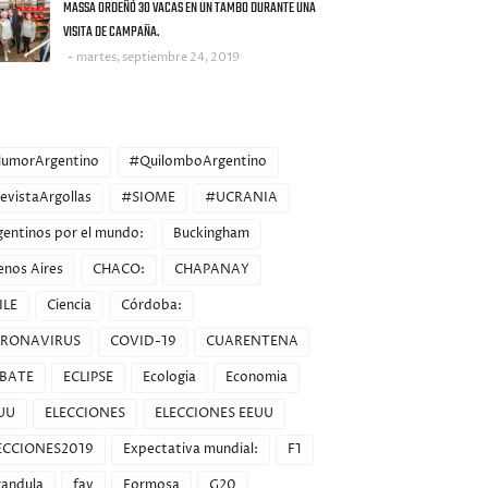
MASSA ORDEÑÓ 30 VACAS EN UN TAMBO DURANTE UNA
VISITA DE CAMPAÑA.
martes, septiembre 24, 2019
ORIES
umorArgentino
#QuilomboArgentino
evistaArgollas
#SIOME
#UCRANIA
gentinos por el mundo:
Buckingham
enos Aires
CHACO:
CHAPANAY
ILE
Ciencia
Córdoba:
RONAVIRUS
COVID-19
CUARENTENA
BATE
ECLIPSE
Ecologia
Economia
UU
ELECCIONES
ELECCIONES EEUU
ECCIONES2019
Expectativa mundial:
F1
randula
fav
Formosa
G20