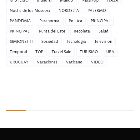
MISTERIO
Mundial
Mundo
Nac&Pop
NASA
Noche de los Museos:
NORDELTA
PALERMO
PANDEMIA
Paranormal
Politica
PRINCIPAL
PRINCIPAL.
Punta del Este
Recoleta
Salud
SIMIONETTI
Sociedad
Tecnologia
Television
Temporal
TOP
Travel Sale
TURISMO
UBA
URUGUAY
Vacaciones
Vaticano
VIDEO
Recent Posts