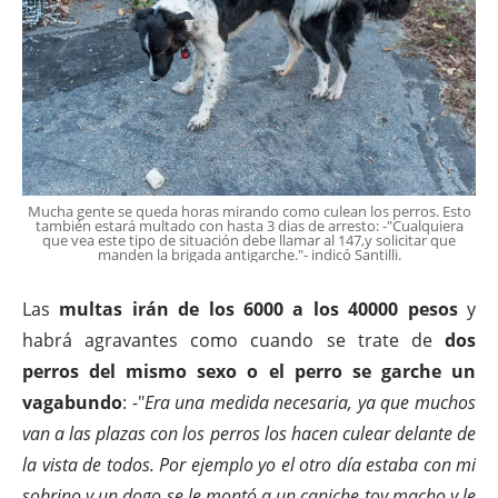
Mucha gente se queda horas mirando como culean los perros. Esto
también estará multado con hasta 3 dias de arresto: -"Cualquiera
que vea este tipo de situación debe llamar al 147,y solicitar que
manden la brigada antigarche."- indicó Santilli.
Las
multas irán de los 6000 a los 40000 pesos
y
habrá agravantes como cuando se trate de
dos
perros del mismo sexo o el perro se garche un
vagabundo
: -"
Era una medida necesaria, ya que muchos
van a las plazas con los perros los hacen culear delante de
la vista de todos. Por ejemplo yo el otro día estaba con mi
sobrino y un dogo se le montó a un caniche toy macho y le