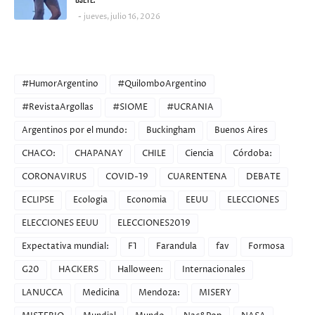
OJETE.
jueves, julio 16, 2026
CATEGORIES
#HumorArgentino
#QuilomboArgentino
#RevistaArgollas
#SIOME
#UCRANIA
Argentinos por el mundo:
Buckingham
Buenos Aires
CHACO:
CHAPANAY
CHILE
Ciencia
Córdoba:
CORONAVIRUS
COVID-19
CUARENTENA
DEBATE
ECLIPSE
Ecologia
Economia
EEUU
ELECCIONES
ELECCIONES EEUU
ELECCIONES2019
Expectativa mundial:
F1
Farandula
fav
Formosa
G20
HACKERS
Halloween:
Internacionales
LANUCCA
Medicina
Mendoza:
MISERY