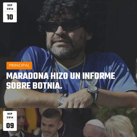
SEP
2014
10
PRINCIPAL
MARADONA HIZO UN INFORME
SOBRE BOTNIA.
SEP
2014
09