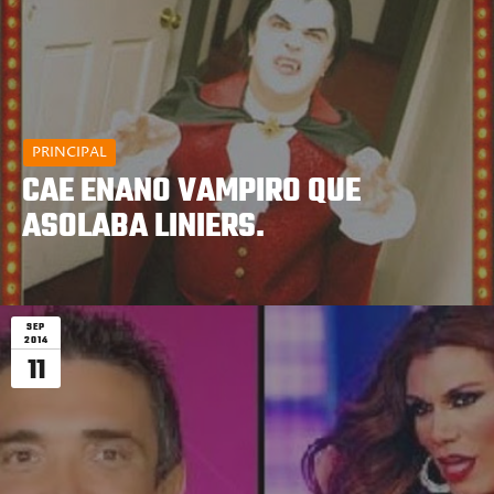
PRINCIPAL
CAE ENANO VAMPIRO QUE
ASOLABA LINIERS.
SEP
2014
11