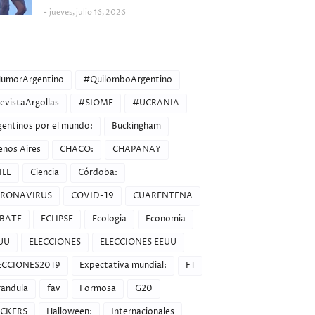
jueves, julio 16, 2026
ORIES
umorArgentino
#QuilomboArgentino
evistaArgollas
#SIOME
#UCRANIA
gentinos por el mundo:
Buckingham
enos Aires
CHACO:
CHAPANAY
ILE
Ciencia
Córdoba:
RONAVIRUS
COVID-19
CUARENTENA
BATE
ECLIPSE
Ecologia
Economia
UU
ELECCIONES
ELECCIONES EEUU
ECCIONES2019
Expectativa mundial:
F1
randula
fav
Formosa
G20
CKERS
Halloween:
Internacionales