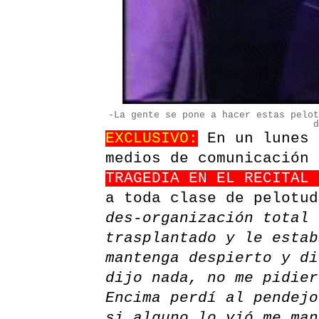
-La gente se pone a hacer estas pelo
EXCLUSIVO:
En un lunes 
medios de comunicación
TRAGEDIA EN EL RECITAL 
a toda clase de pelotud
des-organización total 
trasplantado y le estab
mantenga despierto y di
dijo nada, no me pidier
Encima perdí al pendejo
si alguno lo vió me man