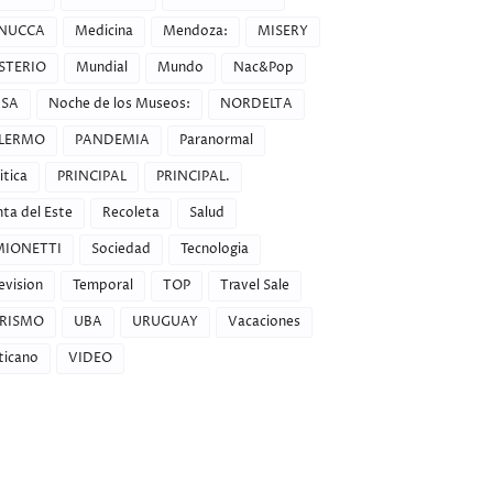
NUCCA
Medicina
Mendoza:
MISERY
STERIO
Mundial
Mundo
Nac&Pop
SA
Noche de los Museos:
NORDELTA
LERMO
PANDEMIA
Paranormal
itica
PRINCIPAL
PRINCIPAL.
ta del Este
Recoleta
Salud
MIONETTI
Sociedad
Tecnologia
evision
Temporal
TOP
Travel Sale
RISMO
UBA
URUGUAY
Vacaciones
ticano
VIDEO