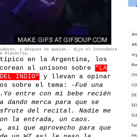
CATEG
#H
#R
tudeces, y despues se quejan.- dijo el Intendente
de Olavarria.
Ar
típico en la Argentina, los
Bu
 corean al unisono sobre
"LA
CH
DEL INDIO"
y llevan a opinar
os sobre el tema: -
Fué una
CO
.Yo entre con mi bebe recién
DE
a dando merca para que se
EE
sfrute del recital. Nadie me
EL
on la entrada, un caos.
Fa
, asi que aprovecho para que
de un WZ asi le paso la
HA