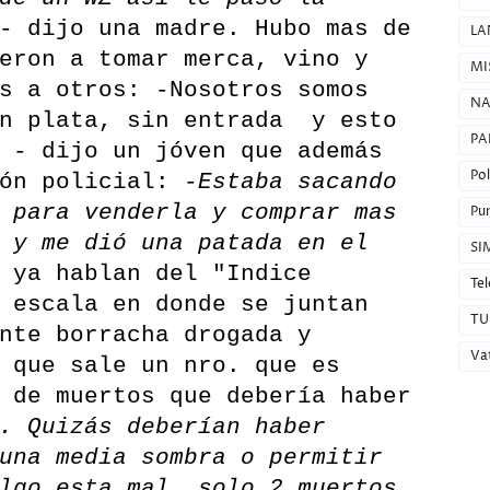
- dijo una madre. Hubo mas de
LA
eron a tomar merca, vino y
MI
s a otros: -Nosotros somos
NA
in plata, sin entrada y esto
PA
 - dijo un jóven que además
Pol
ón policial: -
Estaba sacando
 para venderla y comprar mas
Pun
 y me dió una patada en el
SI
 ya hablan del "Indice
Tel
 escala en donde se juntan
TU
nte borracha drogada y
Va
 que sale un nro. que es
 de muertos que debería haber
. Quizás deberían haber
una media sombra o permitir
lgo esta mal, solo 2 muertos