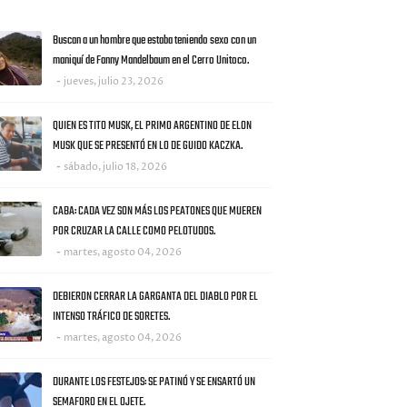
AS NOTICIAS
Buscan a un hombre que estaba teniendo sexo con un
maniquí de Fanny Mandelbaum en el Cerro Unitoco.
jueves, julio 23, 2026
QUIEN ES TITO MUSK, EL PRIMO ARGENTINO DE ELON
MUSK QUE SE PRESENTÓ EN LO DE GUIDO KACZKA.
sábado, julio 18, 2026
CABA: CADA VEZ SON MÁS LOS PEATONES QUE MUEREN
POR CRUZAR LA CALLE COMO PELOTUDOS.
martes, agosto 04, 2026
DEBIERON CERRAR LA GARGANTA DEL DIABLO POR EL
INTENSO TRÁFICO DE SORETES.
martes, agosto 04, 2026
DURANTE LOS FESTEJOS: SE PATINÓ Y SE ENSARTÓ UN
SEMAFORO EN EL OJETE.