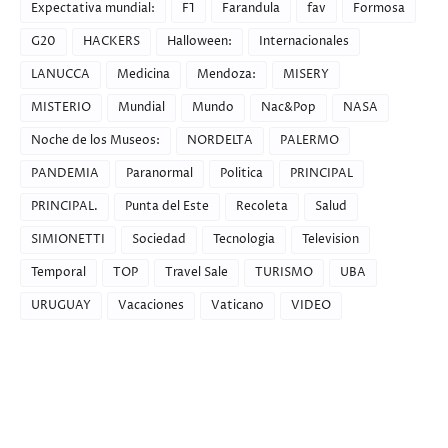
Expectativa mundial:
F1
Farandula
fav
Formosa
G20
HACKERS
Halloween:
Internacionales
LANUCCA
Medicina
Mendoza:
MISERY
MISTERIO
Mundial
Mundo
Nac&Pop
NASA
Noche de los Museos:
NORDELTA
PALERMO
PANDEMIA
Paranormal
Politica
PRINCIPAL
PRINCIPAL.
Punta del Este
Recoleta
Salud
SIMIONETTI
Sociedad
Tecnologia
Television
Temporal
TOP
Travel Sale
TURISMO
UBA
URUGUAY
Vacaciones
Vaticano
VIDEO
Recent Posts