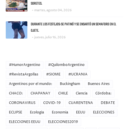
SORETES.
martes, agosto 04, 2026
DURANTE LOS FESTEJOS: SE PATINÓ Y SE ENSARTÓ UN SEMAFORO EN EL
OJETE.
jueves, julio 16, 2026
CATEGORIES
#HumorArgentino
#QuilomboArgentino
#RevistaArgollas
#SIOME
#UCRANIA
Argentinos por el mundo:
Buckingham
Buenos Aires
CHACO:
CHAPANAY
CHILE
Ciencia
Córdoba:
CORONAVIRUS
COVID-19
CUARENTENA
DEBATE
ECLIPSE
Ecologia
Economia
EEUU
ELECCIONES
ELECCIONES EEUU
ELECCIONES2019