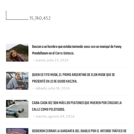
VISITANTES
15,740,452
ULTIMAS NOTICIAS
Buscan a un hombre que estaba teniendo sexo con un maniquí de Fanny
Mandelbaum en el Cerro Unitoco.
jueves, julio 23, 2026
QUIEN ES TITO MUSK, EL PRIMO ARGENTINO DE ELON MUSK QUE SE
PRESENTÓ EN LO DE GUIDO KACZKA.
sábado, julio 18, 2026
CABA: CADA VEZ SON MÁS LOS PEATONES QUE MUEREN POR CRUZAR LA
CALLE COMO PELOTUDOS.
martes, agosto 04, 2026
DEBIERON CERRAR LA GARGANTA DEL DIABLO POR EL INTENSO TRÁFICO DE