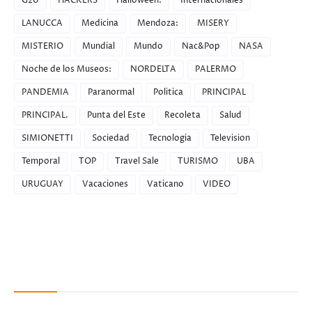
G20
HACKERS
Halloween:
Internacionales
LANUCCA
Medicina
Mendoza:
MISERY
MISTERIO
Mundial
Mundo
Nac&Pop
NASA
Noche de los Museos:
NORDELTA
PALERMO
PANDEMIA
Paranormal
Politica
PRINCIPAL
PRINCIPAL.
Punta del Este
Recoleta
Salud
SIMIONETTI
Sociedad
Tecnologia
Television
Temporal
TOP
Travel Sale
TURISMO
UBA
URUGUAY
Vacaciones
Vaticano
VIDEO
Recent Posts