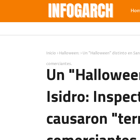
Ho
Inicio
Halloween:
Un "Halloween" distinto en San 
comerciantes.
Un "Halloween
Isidro: Inspe
causaron "ter
comerciantes