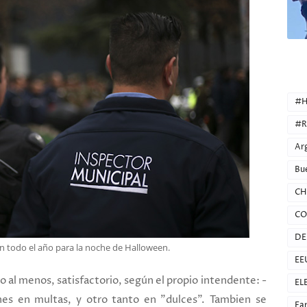
CATEG
#H
#R
Ar
Bu
CH
CO
DE
n todo el año para la noche de Halloween.
EE
do al menos, satisfactorio, según el propio intendente: -
EL
es en multas, y otro tanto en "dulces". Tambien se
Fa