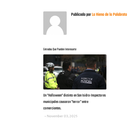
Publicado por
La Hiena de la Palabrota
Entradas Que Pueden Interesarte
Un "Halloween" distinto en San Isidro: Inspectores
municipales causaron "terror" entre
comerciantes.
November 03, 2025