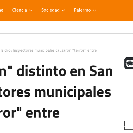
me
Ciencia
Sociedad
Palermo
Isidro: Inspectores municipales causaron "terror" entre
UNA M
" distinto en San
ctores municipales
FACE
ror" entre
VISIT
.