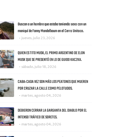
AS NOTICIAS
Buscan a un hombre que estaba teniendo sexo con un
maniquí de Fanny Mandelbaum en el Cerro Unitoco.
jueves, julio 23, 2026
QUIEN ES TITO MUSK, EL PRIMO ARGENTINO DE ELON
MUSK QUE SE PRESENTÓ EN LO DE GUIDO KACZKA.
sábado, julio 18, 2026
CABA: CADA VEZ SON MÁS LOS PEATONES QUE MUEREN
POR CRUZAR LA CALLE COMO PELOTUDOS.
martes, agosto 04, 2026
DEBIERON CERRAR LA GARGANTA DEL DIABLO POR EL
INTENSO TRÁFICO DE SORETES.
martes, agosto 04, 2026