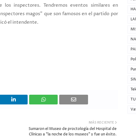
re los inspectores. Tendremos eventos similares en
HA
inspectores magos" que son famosos en el partido por
LA
dicó el intendente.
MI
NA
PA
Pol
Pun
SI
Tel
TU
Va
MÁS RECIENTE
Sumaron el Museo de proctología del Hospital de
Clínicas a "la noche de los museos" y fue un éxito.