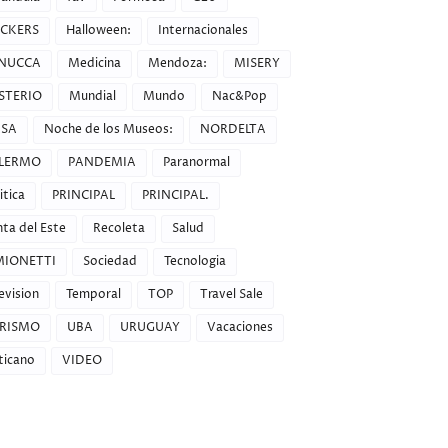
CKERS
Halloween:
Internacionales
NUCCA
Medicina
Mendoza:
MISERY
STERIO
Mundial
Mundo
Nac&Pop
SA
Noche de los Museos:
NORDELTA
LERMO
PANDEMIA
Paranormal
itica
PRINCIPAL
PRINCIPAL.
ta del Este
Recoleta
Salud
MIONETTI
Sociedad
Tecnologia
evision
Temporal
TOP
Travel Sale
RISMO
UBA
URUGUAY
Vacaciones
ticano
VIDEO