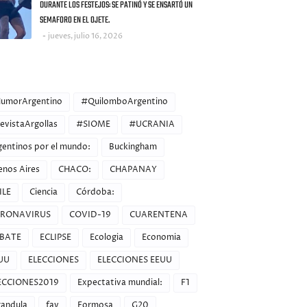
DURANTE LOS FESTEJOS: SE PATINÓ Y SE ENSARTÓ UN
SEMAFORO EN EL OJETE.
jueves, julio 16, 2026
ORIES
umorArgentino
#QuilomboArgentino
evistaArgollas
#SIOME
#UCRANIA
gentinos por el mundo:
Buckingham
enos Aires
CHACO:
CHAPANAY
ILE
Ciencia
Córdoba:
RONAVIRUS
COVID-19
CUARENTENA
BATE
ECLIPSE
Ecologia
Economia
UU
ELECCIONES
ELECCIONES EEUU
ECCIONES2019
Expectativa mundial:
F1
randula
fav
Formosa
G20