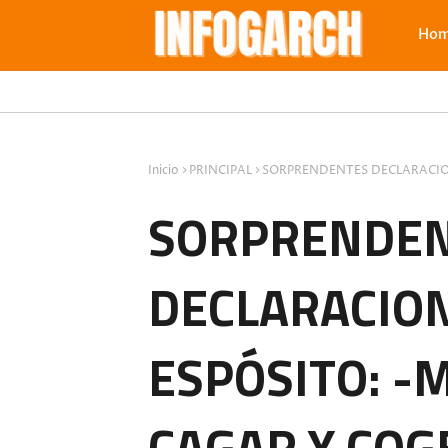
Ho
Inicio
PRINCIPAL
SORPRENDENTES DECLARACION
SORPRENDE
DECLARACION
ESPÓSITO: -
CAGAR Y COG