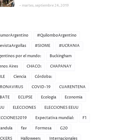
martes, septiembre 24, 2019
ORIES
umorArgentino
#QuilomboArgentino
evistaArgollas
#SIOME
#UCRANIA
gentinos por el mundo:
Buckingham
enos Aires
CHACO:
CHAPANAY
ILE
Ciencia
Córdoba:
RONAVIRUS
COVID-19
CUARENTENA
BATE
ECLIPSE
Ecologia
Economia
UU
ELECCIONES
ELECCIONES EEUU
ECCIONES2019
Expectativa mundial:
F1
randula
fav
Formosa
G20
CKERS
Halloween:
Internacionales