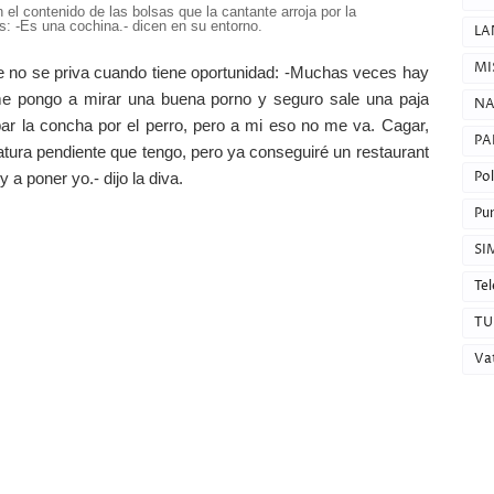
el contenido de las bolsas que la cantante arroja por la
as: -Es una cochina.- dicen en su entorno.
LA
MI
ue no se priva cuando tiene oportunidad: -Muchas veces hay
me pongo a mirar una buena porno y seguro sale una paja
NA
r la concha por el perro, pero a mi eso no me va. Cagar,
PA
tura pendiente que tengo, pero ya conseguiré un restaurant
Pol
 a poner yo.- dijo la diva.
Pun
SI
Tel
TU
Va