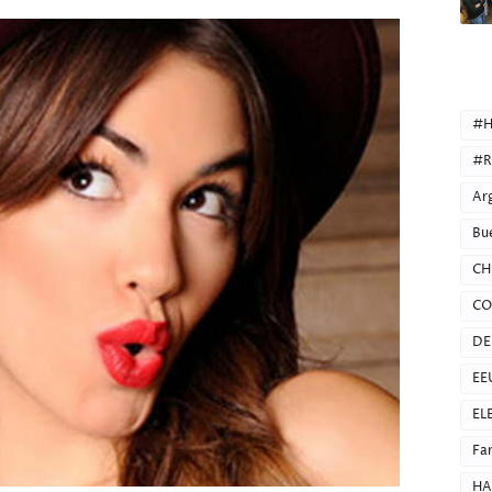
CATEG
#H
#R
Ar
Bu
CH
CO
DE
EE
EL
Fa
HA