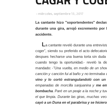
miércoles, septiembre 13, 2017
La cantante hizo "soportendentes" declar
durante una gira, arrojó excremento por 
accidente.
L
a cantante reveló durante una entrevist
coger", siendo su preferido el acto defecator
despues hecharse una buena torta sin duda 
cuando tengo la oportunidad.- reveló la 
mandado: -
"Una vuelta, en medio de un sho
canción y canción fui al baño y no terminaba d
vino y lo cortó estrangulandoló con un 
empanadas de morcilla sanjuanina y
me em
bombacha
. Paré en un peaje a la noche y t
el que limpia. Durante las giras, muchas vece
cayó a un Duna en el parabrisa y se hicier