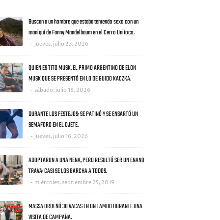
AS NOTICIAS
Buscan a un hombre que estaba teniendo sexo con un
maniquí de Fanny Mandelbaum en el Cerro Unitoco.
jueves, julio 23, 2026
QUIEN ES TITO MUSK, EL PRIMO ARGENTINO DE ELON
MUSK QUE SE PRESENTÓ EN LO DE GUIDO KACZKA.
sábado, julio 18, 2026
DURANTE LOS FESTEJOS: SE PATINÓ Y SE ENSARTÓ UN
SEMAFORO EN EL OJETE.
jueves, julio 16, 2026
ADOPTARON A UNA NENA, PERO RESULTÓ SER UN ENANO
TRAVA: CASI SE LOS GARCHA A TODOS.
miércoles, septiembre 25, 2019
MASSA ORDEÑÓ 30 VACAS EN UN TAMBO DURANTE UNA
VISITA DE CAMPAÑA.