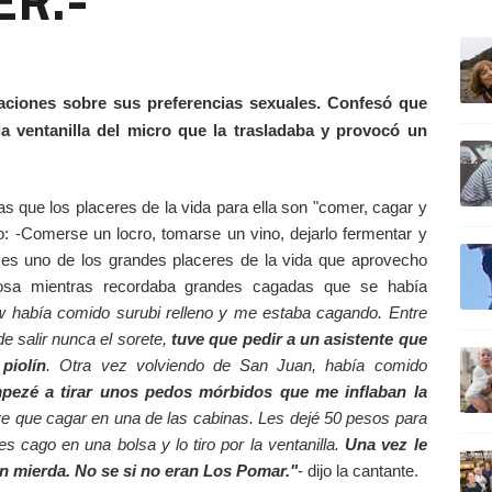
ULTIM
aciones sobre sus preferencias sexuales. Confesó que
la ventanilla del micro que la trasladaba y provocó un
as que los placeres de la vida para ella son "comer, cagar y
io: -Comerse un locro, tomarse un vino, dejarlo fermentar y
es uno de los grandes placeres de la vida que aprovecho
diosa mientras recordaba grandes cagadas que se había
w había comido surubi relleno y me estaba cagando. Entre
e salir nunca el sorete,
tuve que pedir a un asistente que
piolín
. Otra vez volviendo de San Juan, había comido
pezé a tirar unos pedos mórbidos que me inflaban la
uve que cagar en una de las cabinas. Les dejé 50 pesos para
s cago en una bolsa y lo tiro por la ventanilla.
Una vez le
on mierda. No se si no eran Los Pomar."
- dijo la cantante.