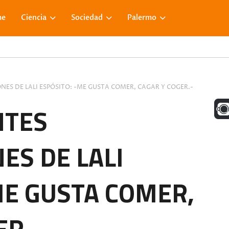
me
Ciencia
Sociedad
Palermo
ES DE LALI ESPÓSITO: -ME GUSTA COMER, CAGAR Y COGER.-
UNA M
NTES
ES DE LALI
FACE
ME GUSTA COMER,
VISIT
ER.-