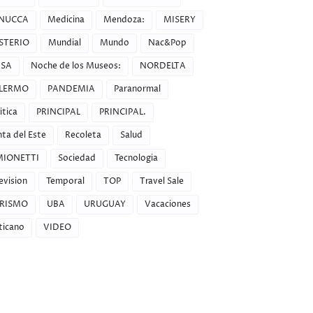
NUCCA
Medicina
Mendoza:
MISERY
STERIO
Mundial
Mundo
Nac&Pop
SA
Noche de los Museos:
NORDELTA
LERMO
PANDEMIA
Paranormal
itica
PRINCIPAL
PRINCIPAL.
ta del Este
Recoleta
Salud
MIONETTI
Sociedad
Tecnologia
evision
Temporal
TOP
Travel Sale
RISMO
UBA
URUGUAY
Vacaciones
ticano
VIDEO