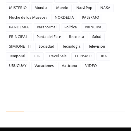
MISTERIO
Mundial
Mundo
Nac&Pop
NASA
Noche de los Museos:
NORDELTA
PALERMO
PANDEMIA
Paranormal
Politica
PRINCIPAL
PRINCIPAL.
Punta del Este
Recoleta
Salud
SIMIONETTI
Sociedad
Tecnologia
Television
Temporal
TOP
Travel Sale
TURISMO
UBA
URUGUAY
Vacaciones
Vaticano
VIDEO
Recent Posts