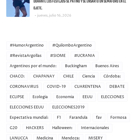
DURANTE LOS FESTEJOS: SE PATINÓ Y SE ENSARTÓ UN SEMAFORO EN EL
OJETE.
jueves, julio 16, 2026
CATEGORIES
#HumorArgentino
#QuilomboArgentino
#RevistaArgollas
#SIOME
#UCRANIA
Argentinos por el mundo:
Buckingham
Buenos Aires
CHACO:
CHAPANAY
CHILE
Ciencia
Córdoba:
CORONAVIRUS
COVID-19
CUARENTENA
DEBATE
ECLIPSE
Ecologia
Economia
EEUU
ELECCIONES
ELECCIONES EEUU
ELECCIONES2019
Expectativa mundial:
F1
Farandula
fav
Formosa
G20
HACKERS
Halloween:
Internacionales
LANUCCA
Medicina
Mendoza:
MISERY