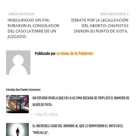
MÁS ANTIGUA
MÁS RECIENTE
INSEGURIDAD SIN FIN:
DEBATE POR LA LEGALIZACIÓN
ROBARON EL CONSOLADOR
DEL ABORTO: CHAPISTAS
DEL CASO LATORRE DE UN
DIERON SU PUNTO DE VISTA.
JUZGADO.
Publicado por
La Hiena de la Palabrota
Entradas Que Pueden Interesarte
UN ESTUDIO REVELA QUE EN LA ULTIMA DECADA SE TRIPLICÓ EL NUMERO DE
HIJOS DE PUTA.
May 12, 2026
EL INCREIBLE CASO DEL HOMBRE AL QUE LE ROMPIERON EL ORTO EN EL
"MÁS ALLA".