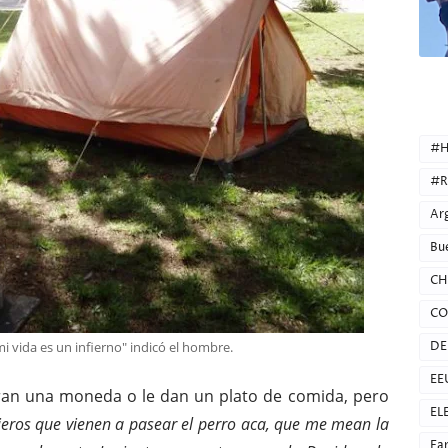
CATEG
#H
#R
Ar
Bu
CH
CO
 vida es un infierno" indicó el hombre.
DE
EE
tiran una moneda o le dan un plato de comida, pero
EL
jeros que vienen a pasear el perro aca, que me mean la
Fa