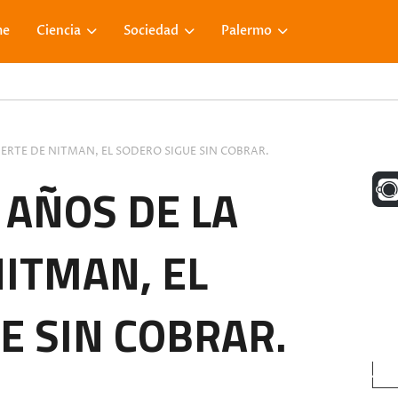
me
Ciencia
Sociedad
Palermo
ERTE DE NITMAN, EL SODERO SIGUE SIN COBRAR.
UNA M
 AÑOS DE LA
ITMAN, EL
FACE
E SIN COBRAR.
VISIT