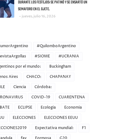
DURANTE LOS FESTEJOS: SE PATINÓ Y SE ENSARTÓ UN
SEMAFORO EN EL OJETE.
jueves, julio 16, 2026
ORIES
umorArgentino
#QuilomboArgentino
evistaArgollas
#SIOME
#UCRANIA
gentinos por el mundo:
Buckingham
enos Aires
CHACO:
CHAPANAY
ILE
Ciencia
Córdoba:
RONAVIRUS
COVID-19
CUARENTENA
BATE
ECLIPSE
Ecologia
Economia
UU
ELECCIONES
ELECCIONES EEUU
ECCIONES2019
Expectativa mundial:
F1
randula
fav
Formosa
G20