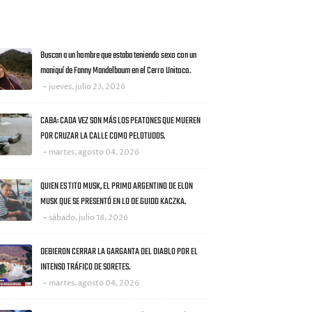
AS NOTICIAS
Buscan a un hombre que estaba teniendo sexo con un
maniquí de Fanny Mandelbaum en el Cerro Unitoco.
jueves, julio 23, 2026
CABA: CADA VEZ SON MÁS LOS PEATONES QUE MUEREN
POR CRUZAR LA CALLE COMO PELOTUDOS.
martes, agosto 04, 2026
QUIEN ES TITO MUSK, EL PRIMO ARGENTINO DE ELON
MUSK QUE SE PRESENTÓ EN LO DE GUIDO KACZKA.
sábado, julio 18, 2026
DEBIERON CERRAR LA GARGANTA DEL DIABLO POR EL
INTENSO TRÁFICO DE SORETES.
martes, agosto 04, 2026