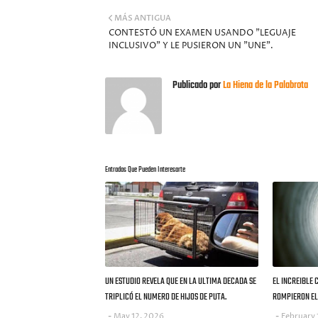
MÁS ANTIGUA
CONTESTÓ UN EXAMEN USANDO "LEGUAJE
INCLUSIVO" Y LE PUSIERON UN "UNE".
Publicado por
La Hiena de la Palabrota
Entradas Que Pueden Interesarte
UN ESTUDIO REVELA QUE EN LA ULTIMA DECADA SE
EL INCREIBLE 
TRIPLICÓ EL NUMERO DE HIJOS DE PUTA.
ROMPIERON EL 
May 12, 2026
February 