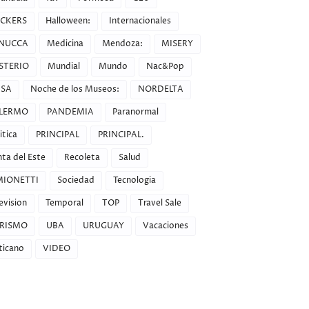
CKERS
Halloween:
Internacionales
NUCCA
Medicina
Mendoza:
MISERY
STERIO
Mundial
Mundo
Nac&Pop
SA
Noche de los Museos:
NORDELTA
LERMO
PANDEMIA
Paranormal
itica
PRINCIPAL
PRINCIPAL.
ta del Este
Recoleta
Salud
MIONETTI
Sociedad
Tecnologia
evision
Temporal
TOP
Travel Sale
RISMO
UBA
URUGUAY
Vacaciones
ticano
VIDEO