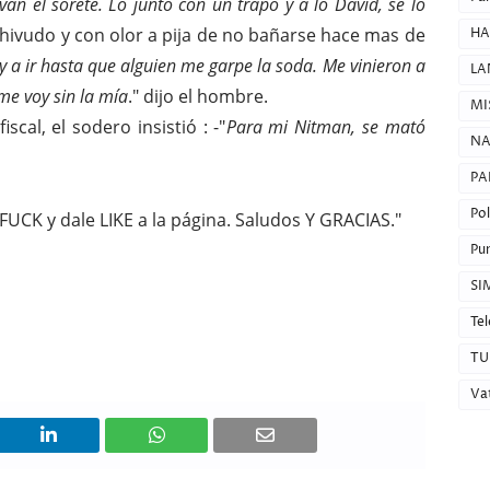
an el sorete. Lo junto con un trapo y a lo David, se lo
chivudo y con olor a pija de no bañarse hace mas de
HA
y a ir hasta que alguien me garpe la soda. Me vinieron a
LA
me voy sin la mía
." dijo el hombre.
MI
scal, el sodero insistió : -"
Para mi Nitman, se mató
NA
PA
Pol
FUCK y dale LIKE a la página. Saludos Y GRACIAS."
Pun
SI
Tel
TU
Va