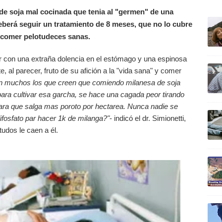
ULTIM
 de soja mal cocinada que tenia al "germen" de una
 Deberá seguir un tratamiento de 8 meses, que no lo cubre
de comer pelotudeces sanas.
er con una extraña dolencia en el estómago y una espinosa
te, al parecer, fruto de su afición a la "vida sana" y comer
n muchos los que creen que comiendo milanesa de soja
para cultivar esa garcha, se hace una cagada peor tirando
para que salga mas poroto por hectarea. Nunca nadie se
ifosfato par hacer 1k de milanga?"
- indicó el dr. Simionetti,
tudos le caen a él.