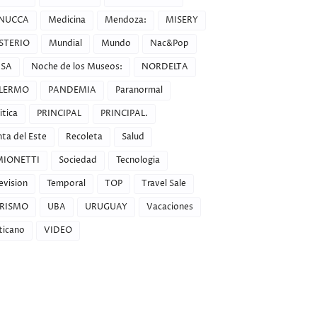
NUCCA
Medicina
Mendoza:
MISERY
STERIO
Mundial
Mundo
Nac&Pop
a la página. Saludos Y GRACI
SA
Noche de los Museos:
NORDELTA
LERMO
PANDEMIA
Paranormal
itica
PRINCIPAL
PRINCIPAL.
ta del Este
Recoleta
Salud
MIONETTI
Sociedad
Tecnologia
evision
Temporal
TOP
Travel Sale
RISMO
UBA
URUGUAY
Vacaciones
ticano
VIDEO