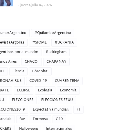
jueves, julio 16, 2026
ORIES
umorArgentino
#QuilomboArgentino
evistaArgollas
#SIOME
#UCRANIA
gentinos por el mundo:
Buckingham
enos Aires
CHACO:
CHAPANAY
ILE
Ciencia
Córdoba:
RONAVIRUS
COVID-19
CUARENTENA
BATE
ECLIPSE
Ecologia
Economia
UU
ELECCIONES
ELECCIONES EEUU
ECCIONES2019
Expectativa mundial:
F1
randula
fav
Formosa
G20
CKERS
Halloween:
Internacionales