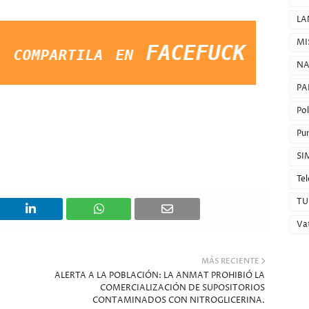
LA
MI
tila en FACEFUCK y dale LIKE 
NA
PA
Pol
Pun
SI
Tel
TU
Va
MÁS RECIENTE
ALERTA A LA POBLACIÓN: LA ANMAT PROHIBIÓ LA
COMERCIALIZACIÓN DE SUPOSITORIOS
CONTAMINADOS CON NITROGLICERINA.