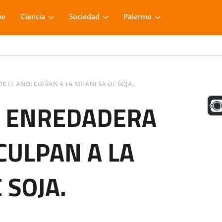
me
Ciencia
Sociedad
Palermo
R EL ANO: CULPAN A LA MILANESA DE SOJA.
UNA M
A ENREDADERA
CULPAN A LA
FACE
 SOJA.
VISIT