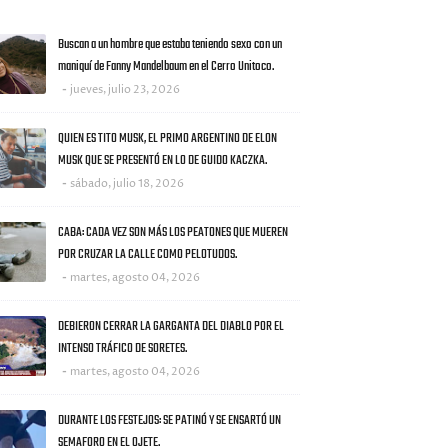
AS NOTICIAS
Buscan a un hombre que estaba teniendo sexo con un
maniquí de Fanny Mandelbaum en el Cerro Unitoco.
jueves, julio 23, 2026
QUIEN ES TITO MUSK, EL PRIMO ARGENTINO DE ELON
MUSK QUE SE PRESENTÓ EN LO DE GUIDO KACZKA.
sábado, julio 18, 2026
CABA: CADA VEZ SON MÁS LOS PEATONES QUE MUEREN
POR CRUZAR LA CALLE COMO PELOTUDOS.
martes, agosto 04, 2026
DEBIERON CERRAR LA GARGANTA DEL DIABLO POR EL
INTENSO TRÁFICO DE SORETES.
martes, agosto 04, 2026
DURANTE LOS FESTEJOS: SE PATINÓ Y SE ENSARTÓ UN
SEMAFORO EN EL OJETE.