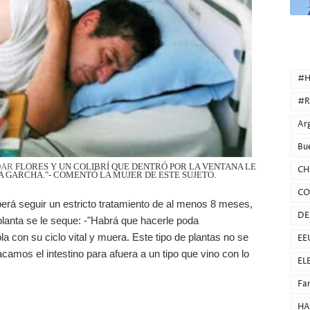
CATEG
#H
#R
Ar
Bu
DAR
FLORES Y UN COLIBRÍ QUE DENTRÓ POR LA VENTANA LE
CH
LA GARCHA."- COMENTÓ LA MUJER DE ESTE SUJETO.
CO
eberá seguir un estricto tratamiento de al menos 8 meses,
DE
 planta se le seque: -"Habrá que hacerle poda
 con su ciclo vital y muera. Este tipo de plantas no se
EE
amos el intestino para afuera a un tipo que vino con lo
EL
Fa
HA