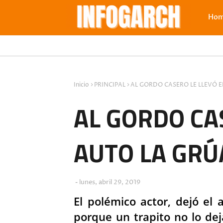
Ho
Inicio
PRINCIPAL
AL GORDO CASERO LE LLEVÓ E
AL GORDO CA
AUTO LA GRÚ
lunes, abril 29, 2019
El polémico actor, dejó el 
porque un trapito no lo dej