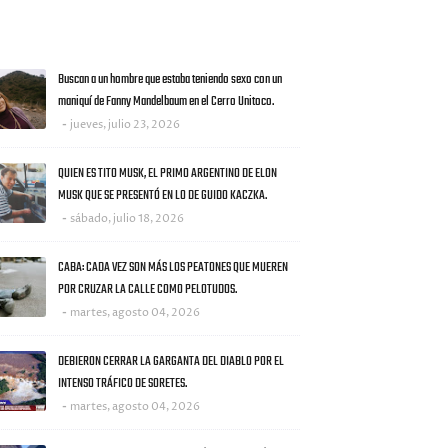
AS NOTICIAS
Buscan a un hombre que estaba teniendo sexo con un
maniquí de Fanny Mandelbaum en el Cerro Unitoco.
jueves, julio 23, 2026
QUIEN ES TITO MUSK, EL PRIMO ARGENTINO DE ELON
MUSK QUE SE PRESENTÓ EN LO DE GUIDO KACZKA.
sábado, julio 18, 2026
CABA: CADA VEZ SON MÁS LOS PEATONES QUE MUEREN
POR CRUZAR LA CALLE COMO PELOTUDOS.
martes, agosto 04, 2026
DEBIERON CERRAR LA GARGANTA DEL DIABLO POR EL
INTENSO TRÁFICO DE SORETES.
martes, agosto 04, 2026