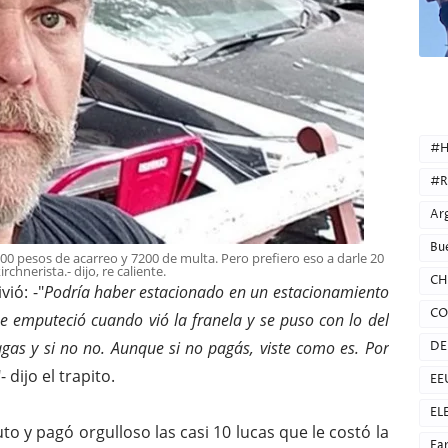
CATEG
#H
#R
Ar
Bu
500 pesos de acarreo y 7200 de multa. Pero prefiero eso a darle 20
rchnerista.- dijo, re caliente.
CH
ió: -"
Podría haber estacionado en un estacionamiento
CO
se emputeció cuando vió la franela y se puso con lo del
agas y si no no. Aunque si no pagás, viste como es. Por
DE
"- dijo el trapito.
EE
EL
uto y pagó orgulloso las casi 10 lucas que le costó la
Fa