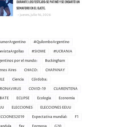
DURANTE LOS FESTEJOS: SE PATINÓ Y SE ENSARTÓ UN
SEMAFORO EN EL OJETE.
jueves, julio 16, 2026
ORIES
umorArgentino
#QuilomboArgentino
evistaArgollas
#SIOME
#UCRANIA
gentinos por el mundo:
Buckingham
enos Aires
CHACO:
CHAPANAY
ILE
Ciencia
Córdoba:
RONAVIRUS
COVID-19
CUARENTENA
BATE
ECLIPSE
Ecologia
Economia
UU
ELECCIONES
ELECCIONES EEUU
ECCIONES2019
Expectativa mundial:
F1
randula
fav
Formosa
G20