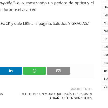
rupción.
"- dijo, mostrando un pedazo de optica y el
HA
 durante el acarreo.
LA
EFUCK y dale LIKE a la página. Saludos Y GRACIAS."
MI
NA
PA
Pol
Pun
SI
Tel
TU
Va
MÁS RECIENTE
OS
DETIENEN A UN MONO QUE HACÍA TRABAJOS DE
ALBAÑILERÍA EN SUNCHALES.