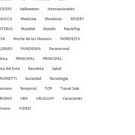
CKERS
Halloween:
Internacionales
NUCCA
Medicina
Mendoza:
MISERY
STERIO
Mundial
Mundo
Nac&Pop
SA
Noche de los Museos:
NORDELTA
LERMO
PANDEMIA
Paranormal
itica
PRINCIPAL
PRINCIPAL.
ta del Este
Recoleta
Salud
MIONETTI
Sociedad
Tecnologia
evision
Temporal
TOP
Travel Sale
RISMO
UBA
URUGUAY
Vacaciones
ticano
VIDEO