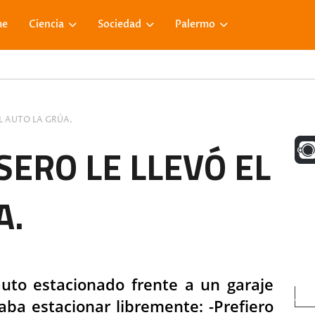
me
Ciencia
Sociedad
Palermo
L AUTO LA GRÚA.
UNA M
SERO LE LLEVÓ EL
A.
FACE
VISIT
auto estacionado frente a un garaje
aba estacionar libremente: -Prefiero