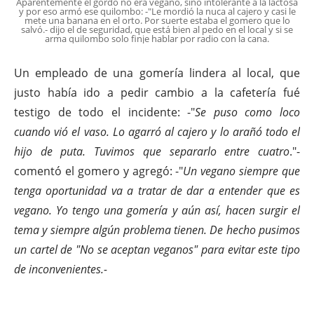
Aparentemente el gordo no era vegano, sino intolerante a la lactosa
y por eso armó ese quilombo: -"Le mordió la nuca al cajero y casi le
mete una banana en el orto. Por suerte estaba el gomero que lo
salvó.- dijo el de seguridad, que está bien al pedo en el local y si se
arma quilombo solo finje hablar por radio con la cana.
Un empleado de una gomería lindera al local, que
justo había ido a pedir cambio a la cafetería fué
testigo de todo el incidente: -"
Se puso como loco
cuando vió el vaso. Lo agarró al cajero y lo arañó todo el
hijo de puta. Tuvimos que separarlo entre cuatro
."-
comentó el gomero y agregó: -"
Un vegano siempre que
tenga oportunidad va a tratar de dar a entender que es
vegano. Yo tengo una gomería y aún así, hacen surgir el
tema y siempre algún problema tienen. De hecho pusimos
un cartel de "No se aceptan veganos" para evitar este tipo
de inconvenientes.-