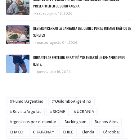
PRESENTÓ EN LO DE GUIDO KACZKA.
sábado, julio 18, 2026
DEBIERON CERRAR LA GARGANTA DEL DIABLO POR EL INTENSO TRÁFICO DE
SORETES.
martes, agosto 04, 2026
DURANTE LOS FESTEJOS: SE PATINÓ Y SE ENSARTÓ UN SEMAFORO EN EL
OJETE.
jueves, julio 16, 2026
CATEGORIES
#HumorArgentino
#QuilomboArgentino
#RevistaArgollas
#SIOME
#UCRANIA
Argentinos por el mundo:
Buckingham
Buenos Aires
CHACO:
CHAPANAY
CHILE
Ciencia
Córdoba: