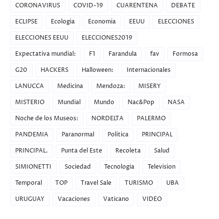
CORONAVIRUS
COVID-19
CUARENTENA
DEBATE
ECLIPSE
Ecologia
Economia
EEUU
ELECCIONES
ELECCIONES EEUU
ELECCIONES2019
Expectativa mundial:
F1
Farandula
fav
Formosa
G20
HACKERS
Halloween:
Internacionales
LANUCCA
Medicina
Mendoza:
MISERY
MISTERIO
Mundial
Mundo
Nac&Pop
NASA
Noche de los Museos:
NORDELTA
PALERMO
PANDEMIA
Paranormal
Politica
PRINCIPAL
PRINCIPAL.
Punta del Este
Recoleta
Salud
SIMIONETTI
Sociedad
Tecnologia
Television
Temporal
TOP
Travel Sale
TURISMO
UBA
URUGUAY
Vacaciones
Vaticano
VIDEO