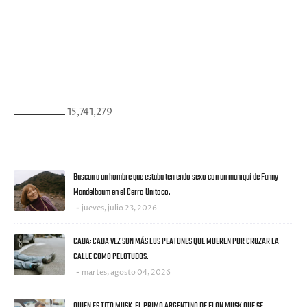
FACEBOOK
VISITANTES
15,741,279
ULTIMAS NOTICIAS
Buscan a un hombre que estaba teniendo sexo con un maniquí de Fanny
Mandelbaum en el Cerro Unitoco.
jueves, julio 23, 2026
CABA: CADA VEZ SON MÁS LOS PEATONES QUE MUEREN POR CRUZAR LA
CALLE COMO PELOTUDOS.
martes, agosto 04, 2026
QUIEN ES TITO MUSK, EL PRIMO ARGENTINO DE ELON MUSK QUE SE