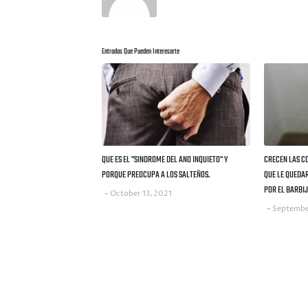
Entradas Que Pueden Interesarte
QUE ES EL "SINDROME DEL ANO INQUIETO" Y
CRECEN LAS C
PORQUE PREOCUPA A LOS SALTEÑOS.
QUE LE QUEDA
POR EL BARBIJ
October 13, 2021
Septembe