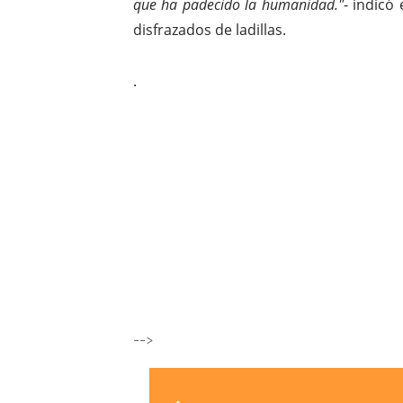
que ha padecido la humanidad."
- indicó
disfrazados de ladillas.
.
-->