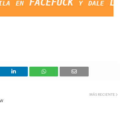
ACEFUCK y dale LIKE a la pág
MÁS RECIENTE
OW