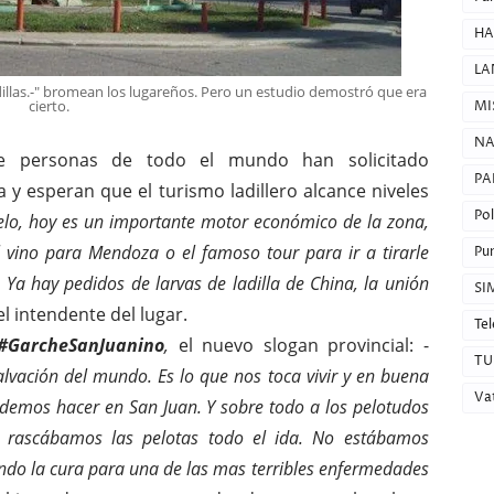
HA
LA
ladillas.-" bromean los lugareños. Pero un estudio demostró que era
cierto.
MI
NA
de personas de todo el mundo han solicitado
PA
a y esperan que el turismo ladillero alcance niveles
Pol
gelo, hoy es un importante motor económico de la zona,
vino para Mendoza o el famoso tour para ir a tirarle
Pun
 Ya hay pedidos de larvas de ladilla de China, la unión
SI
 el intendente del lugar.
Tel
#GarcheSanJuanino
,
el nuevo slogan provincial: -
TU
alvación del mundo. Es lo que nos toca vivir y en buena
Va
emos hacer en San Juan. Y sobre todo a los pelotudos
 rascábamos las pelotas todo el ida. No estábamos
ndo la cura para una de las mas terribles enfermedades