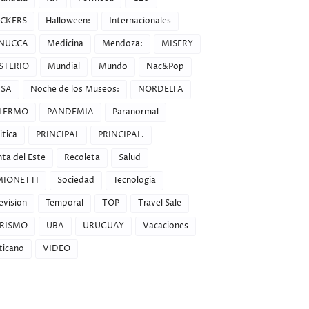
CKERS
Halloween:
Internacionales
NUCCA
Medicina
Mendoza:
MISERY
STERIO
Mundial
Mundo
Nac&Pop
SA
Noche de los Museos:
NORDELTA
LERMO
PANDEMIA
Paranormal
itica
PRINCIPAL
PRINCIPAL.
ta del Este
Recoleta
Salud
MIONETTI
Sociedad
Tecnologia
evision
Temporal
TOP
Travel Sale
RISMO
UBA
URUGUAY
Vacaciones
ticano
VIDEO