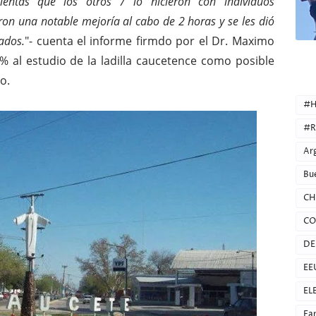
mientas que los otros 7 lo hicieron con individuos
on una notable mejoría al cabo de 2 horas y se les dió
ados.
"- cuenta el informe firmdo por el Dr. Maximo
% al estudio de la ladilla caucetence como posible
o.
CATEG
#H
#R
Ar
Bu
CH
CO
DE
EE
EL
Fa