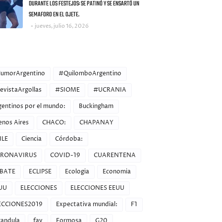
DURANTE LOS FESTEJOS: SE PATINÓ Y SE ENSARTÓ UN
SEMAFORO EN EL OJETE.
jueves, julio 16, 2026
ORIES
umorArgentino
#QuilomboArgentino
evistaArgollas
#SIOME
#UCRANIA
gentinos por el mundo:
Buckingham
enos Aires
CHACO:
CHAPANAY
ILE
Ciencia
Córdoba:
RONAVIRUS
COVID-19
CUARENTENA
BATE
ECLIPSE
Ecologia
Economia
UU
ELECCIONES
ELECCIONES EEUU
ECCIONES2019
Expectativa mundial:
F1
randula
fav
Formosa
G20