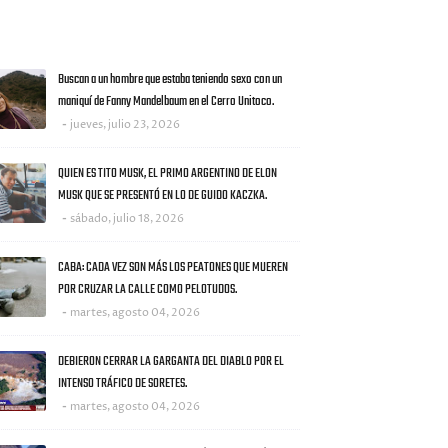
AS NOTICIAS
Buscan a un hombre que estaba teniendo sexo con un
maniquí de Fanny Mandelbaum en el Cerro Unitoco.
jueves, julio 23, 2026
QUIEN ES TITO MUSK, EL PRIMO ARGENTINO DE ELON
MUSK QUE SE PRESENTÓ EN LO DE GUIDO KACZKA.
sábado, julio 18, 2026
CABA: CADA VEZ SON MÁS LOS PEATONES QUE MUEREN
POR CRUZAR LA CALLE COMO PELOTUDOS.
martes, agosto 04, 2026
DEBIERON CERRAR LA GARGANTA DEL DIABLO POR EL
INTENSO TRÁFICO DE SORETES.
martes, agosto 04, 2026