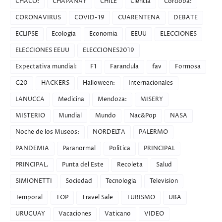
CHACO:
CHAPANAY
CHILE
Ciencia
Córdoba:
CORONAVIRUS
COVID-19
CUARENTENA
DEBATE
ECLIPSE
Ecologia
Economia
EEUU
ELECCIONES
ELECCIONES EEUU
ELECCIONES2019
Expectativa mundial:
F1
Farandula
fav
Formosa
G20
HACKERS
Halloween:
Internacionales
LANUCCA
Medicina
Mendoza:
MISERY
MISTERIO
Mundial
Mundo
Nac&Pop
NASA
Noche de los Museos:
NORDELTA
PALERMO
PANDEMIA
Paranormal
Politica
PRINCIPAL
PRINCIPAL.
Punta del Este
Recoleta
Salud
SIMIONETTI
Sociedad
Tecnologia
Television
Temporal
TOP
Travel Sale
TURISMO
UBA
URUGUAY
Vacaciones
Vaticano
VIDEO