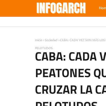
Ho
Inicio
Sociedad
CABA: CADA VEZ SON MÁS LOS
PELOTUDOS.
CABA: CADA 
PEATONES Q
CRUZAR LA C
PELOTUDOS.