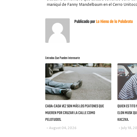
maniquí de Fanny Mandelbaum en el Cerro Unitoc
Publicado por
La Hiena de la Palabrota
Entradas Que Pueden Interesarte
CABA: CADA VEZ SON MÁS LOS PEATONES QUE
QUIEN ES TITO
MUEREN POR CRUZAR LA CALLE COMO
ELON MUSK QUE
PELOTUDOS.
KACZKA.
August 04, 2026
July 18, 2