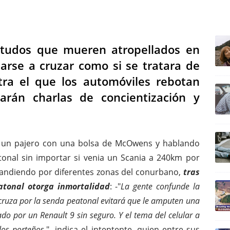
ULTIM
otudos que mueren atropellados en
arse a cruzar como si se tratara de
ra el que los automóviles rebotan
arán charlas de concientización y
o un pajero con una bolsa de McOwens y hablando
atonal sin importar si venia un Scania a 240km por
andiendo por diferentes zonas del conurbano,
tras
atonal otorga inmortalidad
: -"
La gente confunde la
 cruza por la senda peatonal evitará que le amputen una
do por un Renault 9 sin seguro. Y el tema del celular a
los porteños
."- indica el intentente, quien entre sus