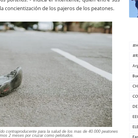
a concientización de los pajeros de los peatones.
CATEG
#H
#R
Ar
Bu
CH
CO
DE
EE
EL
 sido contraproducente para la salud de los mas de 40.000 peatones
timos 2 meses por cruzar como pelotudos.
Fa