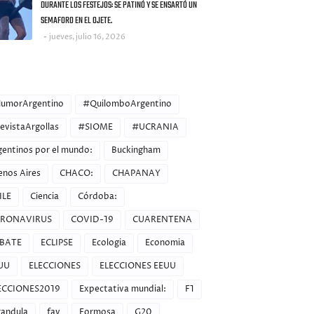
DURANTE LOS FESTEJOS: SE PATINÓ Y SE ENSARTÓ UN
SEMAFORO EN EL OJETE.
jueves, julio 16, 2026
ORIES
umorArgentino
#QuilomboArgentino
evistaArgollas
#SIOME
#UCRANIA
gentinos por el mundo:
Buckingham
enos Aires
CHACO:
CHAPANAY
ILE
Ciencia
Córdoba:
RONAVIRUS
COVID-19
CUARENTENA
BATE
ECLIPSE
Ecologia
Economia
UU
ELECCIONES
ELECCIONES EEUU
ECCIONES2019
Expectativa mundial:
F1
randula
fav
Formosa
G20