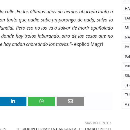
HA
la calle. En los últimos años no hemos abocado tanto a
LA
ron tanto que nadie sabe un porongo de nada, salvo lo
ndial. Pero eso no los va a salvar de morir apuñalado
MI
a donde hay trolos laburando, otra de las cosas que no
NA
ue hay andan choreando los travas."
- explicó Magri
PA
Pol
Pun
SI
Tel
TU
Va
MÁS RECIENTE
n un
DEBIERON CERRAR LA GARGANTA DEL DIABLO POR EL