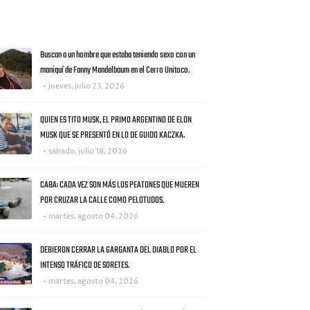
AS NOTICIAS
Buscan a un hombre que estaba teniendo sexo con un
maniquí de Fanny Mandelbaum en el Cerro Unitoco.
jueves, julio 23, 2026
QUIEN ES TITO MUSK, EL PRIMO ARGENTINO DE ELON
MUSK QUE SE PRESENTÓ EN LO DE GUIDO KACZKA.
sábado, julio 18, 2026
CABA: CADA VEZ SON MÁS LOS PEATONES QUE MUEREN
POR CRUZAR LA CALLE COMO PELOTUDOS.
martes, agosto 04, 2026
DEBIERON CERRAR LA GARGANTA DEL DIABLO POR EL
INTENSO TRÁFICO DE SORETES.
martes, agosto 04, 2026