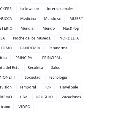
CKERS
Halloween:
Internacionales
NUCCA
Medicina
Mendoza:
MISERY
STERIO
Mundial
Mundo
Nac&Pop
SA
Noche de los Museos:
NORDELTA
LERMO
PANDEMIA
Paranormal
itica
PRINCIPAL
PRINCIPAL.
ta del Este
Recoleta
Salud
MIONETTI
Sociedad
Tecnologia
evision
Temporal
TOP
Travel Sale
RISMO
UBA
URUGUAY
Vacaciones
ticano
VIDEO