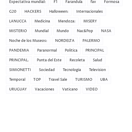
Expectativa mundial:
F1
Farandula
fav
Formosa
G20
HACKERS
Halloween:
Internacionales
LANUCCA
Medicina
Mendoza:
MISERY
MISTERIO
Mundial
Mundo
Nac&Pop
NASA
Noche de los Museos:
NORDELTA
PALERMO
PANDEMIA
Paranormal
Politica
PRINCIPAL
PRINCIPAL.
Punta del Este
Recoleta
Salud
SIMIONETTI
Sociedad
Tecnologia
Television
Temporal
TOP
Travel Sale
TURISMO
UBA
URUGUAY
Vacaciones
Vaticano
VIDEO
Recent Posts