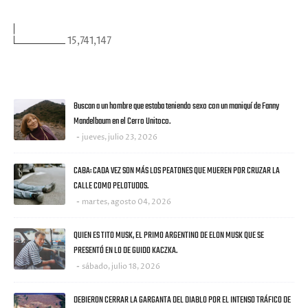
VISITANTES
15,741,147
ULTIMAS NOTICIAS
Buscan a un hombre que estaba teniendo sexo con un maniquí de Fanny
Mandelbaum en el Cerro Unitoco.
jueves, julio 23, 2026
CABA: CADA VEZ SON MÁS LOS PEATONES QUE MUEREN POR CRUZAR LA
CALLE COMO PELOTUDOS.
martes, agosto 04, 2026
QUIEN ES TITO MUSK, EL PRIMO ARGENTINO DE ELON MUSK QUE SE
PRESENTÓ EN LO DE GUIDO KACZKA.
sábado, julio 18, 2026
DEBIERON CERRAR LA GARGANTA DEL DIABLO POR EL INTENSO TRÁFICO DE