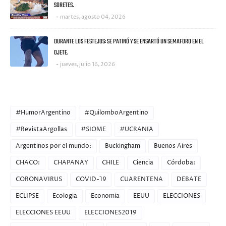
SORETES.
martes, agosto 04, 2026
DURANTE LOS FESTEJOS: SE PATINÓ Y SE ENSARTÓ UN SEMAFORO EN EL
OJETE.
jueves, julio 16, 2026
CATEGORIES
#HumorArgentino
#QuilomboArgentino
#RevistaArgollas
#SIOME
#UCRANIA
Argentinos por el mundo:
Buckingham
Buenos Aires
CHACO:
CHAPANAY
CHILE
Ciencia
Córdoba:
CORONAVIRUS
COVID-19
CUARENTENA
DEBATE
ECLIPSE
Ecologia
Economia
EEUU
ELECCIONES
ELECCIONES EEUU
ELECCIONES2019