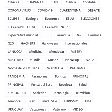
CHACO:
CHAPANAY
CHILE
Ciencia
Córdoba:
CORONAVIRUS
COVID-19
CUARENTENA
DEBATE
ECLIPSE
Ecologia
Economia
EEUU
ELECCIONES
ELECCIONES EEUU
ELECCIONES2019
Expectativa mundial:
F1
Farandula
fav
Formosa
G20
HACKERS
Halloween:
Internacionales
LANUCCA
Medicina
Mendoza:
MISERY
MISTERIO
Mundial
Mundo
Nac&Pop
NASA
Noche de los Museos:
NORDELTA
PALERMO
PANDEMIA
Paranormal
Politica
PRINCIPAL
PRINCIPAL.
Punta del Este
Recoleta
Salud
SIMIONETTI
Sociedad
Tecnologia
Television
Temporal
TOP
Travel Sale
TURISMO
UBA
URUGUAY
Vacaciones
Vaticano
VIDEO