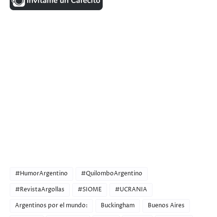
FACEBOOK
VISITANTES
ULTIMAS NOTICIAS
CATEGORIES
#HumorArgentino
#QuilomboArgentino
#RevistaArgollas
#SIOME
#UCRANIA
Argentinos por el mundo:
Buckingham
Buenos Aires