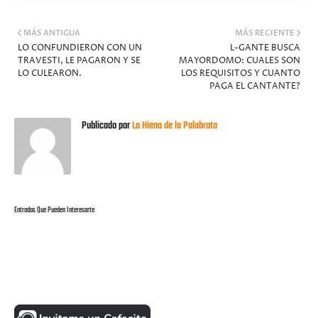
MÁS ANTIGUA
MÁS RECIENTE
LO CONFUNDIERON CON UN
L-GANTE BUSCA
TRAVESTI, LE PAGARON Y SE
MAYORDOMO: CUALES SON
LO CULEARON.
LOS REQUISITOS Y CUANTO
PAGA EL CANTANTE?
Publicado por
La Hiena de la Palabrota
Entradas Que Pueden Interesarte
UNA MONEDITA POR FAVOR