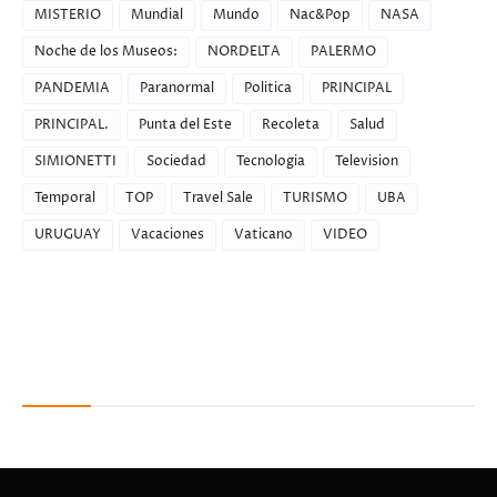
MISTERIO
Mundial
Mundo
Nac&Pop
NASA
Noche de los Museos:
NORDELTA
PALERMO
PANDEMIA
Paranormal
Politica
PRINCIPAL
PRINCIPAL.
Punta del Este
Recoleta
Salud
SIMIONETTI
Sociedad
Tecnologia
Television
Temporal
TOP
Travel Sale
TURISMO
UBA
URUGUAY
Vacaciones
Vaticano
VIDEO
Recent Posts