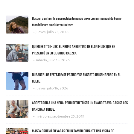
ULTIMAS NOTICIAS
Buscan a un hombre que estaba teniendo sexo con un maniquí de Fanny
Mandelbaum en el Cerro Unitoco.
jueves, julio 23, 2026
QUIEN ES TITO MUSK, EL PRIMO ARGENTINO DE ELON MUSK QUE SE
PRESENTÓ EN LO DE GUIDO KACZKA.
sábado, julio 18, 2026
DURANTE LOS FESTEJOS: SE PATINÓ Y SE ENSARTÓ UN SEMAFORO EN EL
OJETE.
jueves, julio 16, 2026
ADOPTARON A UNA NENA, PERO RESULTÓ SER UN ENANO TRAVA: CASI SE LOS
GARCHA A TODOS.
miércoles, septiembre 25, 2019
MASSA ORDEÑÓ 30 VACAS EN UN TAMBO DURANTE UNA VISITA DE