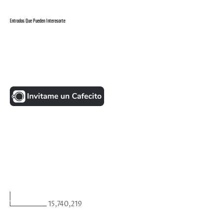
Entradas Que Pueden Interesarte
UNA MONEDITA POR FAVOR
FACEBOOK
VISITANTES
15,740,219