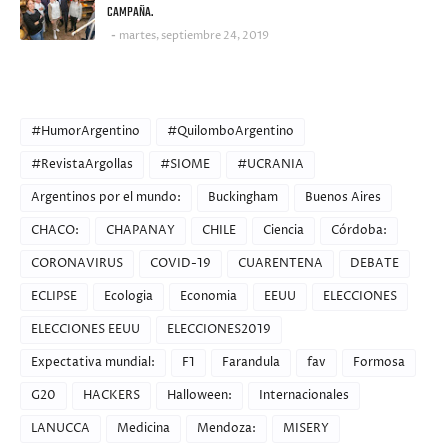
CAMPAÑA.
martes, septiembre 24, 2019
CATEGORIES
#HumorArgentino
#QuilomboArgentino
#RevistaArgollas
#SIOME
#UCRANIA
Argentinos por el mundo:
Buckingham
Buenos Aires
CHACO:
CHAPANAY
CHILE
Ciencia
Córdoba:
CORONAVIRUS
COVID-19
CUARENTENA
DEBATE
ECLIPSE
Ecologia
Economia
EEUU
ELECCIONES
ELECCIONES EEUU
ELECCIONES2019
Expectativa mundial:
F1
Farandula
fav
Formosa
G20
HACKERS
Halloween:
Internacionales
LANUCCA
Medicina
Mendoza:
MISERY