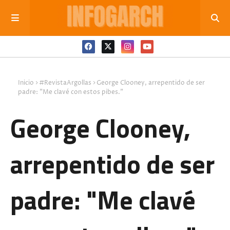
Inicio
#RevistaArgollas
George Clooney, arrepentido de ser
padre: "Me clavé con estos pibes."
George Clooney,
arrepentido de ser
padre: "Me clavé