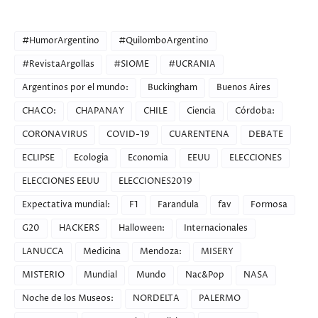
CATEGORIES
#HumorArgentino
#QuilomboArgentino
#RevistaArgollas
#SIOME
#UCRANIA
Argentinos por el mundo:
Buckingham
Buenos Aires
CHACO:
CHAPANAY
CHILE
Ciencia
Córdoba:
CORONAVIRUS
COVID-19
CUARENTENA
DEBATE
ECLIPSE
Ecologia
Economia
EEUU
ELECCIONES
ELECCIONES EEUU
ELECCIONES2019
Expectativa mundial:
F1
Farandula
fav
Formosa
G20
HACKERS
Halloween:
Internacionales
LANUCCA
Medicina
Mendoza:
MISERY
MISTERIO
Mundial
Mundo
Nac&Pop
NASA
Noche de los Museos:
NORDELTA
PALERMO