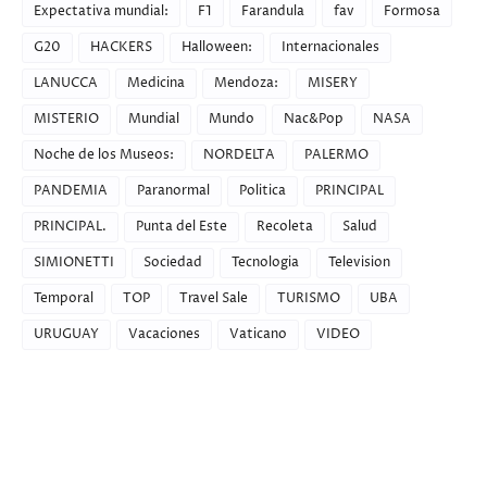
Expectativa mundial:
F1
Farandula
fav
Formosa
G20
HACKERS
Halloween:
Internacionales
LANUCCA
Medicina
Mendoza:
MISERY
MISTERIO
Mundial
Mundo
Nac&Pop
NASA
Noche de los Museos:
NORDELTA
PALERMO
PANDEMIA
Paranormal
Politica
PRINCIPAL
PRINCIPAL.
Punta del Este
Recoleta
Salud
SIMIONETTI
Sociedad
Tecnologia
Television
Temporal
TOP
Travel Sale
TURISMO
UBA
URUGUAY
Vacaciones
Vaticano
VIDEO
Recent Posts