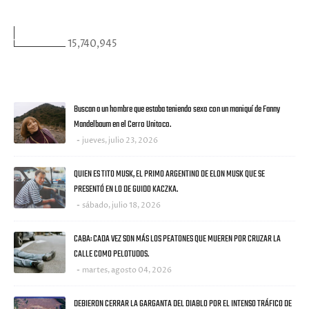
VISITANTES
15,740,945
ULTIMAS NOTICIAS
Buscan a un hombre que estaba teniendo sexo con un maniquí de Fanny
Mandelbaum en el Cerro Unitoco.
jueves, julio 23, 2026
QUIEN ES TITO MUSK, EL PRIMO ARGENTINO DE ELON MUSK QUE SE
PRESENTÓ EN LO DE GUIDO KACZKA.
sábado, julio 18, 2026
CABA: CADA VEZ SON MÁS LOS PEATONES QUE MUEREN POR CRUZAR LA
CALLE COMO PELOTUDOS.
martes, agosto 04, 2026
DEBIERON CERRAR LA GARGANTA DEL DIABLO POR EL INTENSO TRÁFICO DE