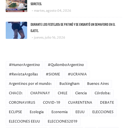
SORETES.
martes, agosto 04, 2026
DURANTE LOS FESTEJOS: SE PATINÓ Y SE ENSARTÓ UN SEMAFORO EN EL
OJETE.
jueves, julio 16, 2026
CATEGORIES
#HumorArgentino
#QuilomboArgentino
#RevistaArgollas
#SIOME
#UCRANIA
Argentinos por el mundo:
Buckingham
Buenos Aires
CHACO:
CHAPANAY
CHILE
Ciencia
Córdoba:
CORONAVIRUS
COVID-19
CUARENTENA
DEBATE
ECLIPSE
Ecologia
Economia
EEUU
ELECCIONES
ELECCIONES EEUU
ELECCIONES2019