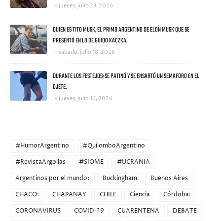
jueves, julio 23, 2026
QUIEN ES TITO MUSK, EL PRIMO ARGENTINO DE ELON MUSK QUE SE
PRESENTÓ EN LO DE GUIDO KACZKA.
sábado, julio 18, 2026
DURANTE LOS FESTEJOS: SE PATINÓ Y SE ENSARTÓ UN SEMAFORO EN EL
OJETE.
jueves, julio 16, 2026
CATEGORIES
#HumorArgentino
#QuilomboArgentino
#RevistaArgollas
#SIOME
#UCRANIA
Argentinos por el mundo:
Buckingham
Buenos Aires
CHACO:
CHAPANAY
CHILE
Ciencia
Córdoba:
CORONAVIRUS
COVID-19
CUARENTENA
DEBATE