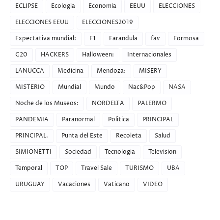
ECLIPSE
Ecologia
Economia
EEUU
ELECCIONES
ELECCIONES EEUU
ELECCIONES2019
Expectativa mundial:
F1
Farandula
fav
Formosa
G20
HACKERS
Halloween:
Internacionales
LANUCCA
Medicina
Mendoza:
MISERY
MISTERIO
Mundial
Mundo
Nac&Pop
NASA
Noche de los Museos:
NORDELTA
PALERMO
PANDEMIA
Paranormal
Politica
PRINCIPAL
PRINCIPAL.
Punta del Este
Recoleta
Salud
SIMIONETTI
Sociedad
Tecnologia
Television
Temporal
TOP
Travel Sale
TURISMO
UBA
URUGUAY
Vacaciones
Vaticano
VIDEO