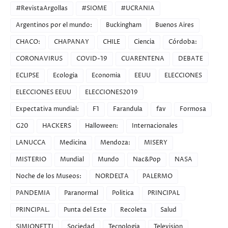
#RevistaArgollas
#SIOME
#UCRANIA
Argentinos por el mundo:
Buckingham
Buenos Aires
CHACO:
CHAPANAY
CHILE
Ciencia
Córdoba:
CORONAVIRUS
COVID-19
CUARENTENA
DEBATE
ECLIPSE
Ecologia
Economia
EEUU
ELECCIONES
ELECCIONES EEUU
ELECCIONES2019
Expectativa mundial:
F1
Farandula
fav
Formosa
G20
HACKERS
Halloween:
Internacionales
LANUCCA
Medicina
Mendoza:
MISERY
MISTERIO
Mundial
Mundo
Nac&Pop
NASA
Noche de los Museos:
NORDELTA
PALERMO
PANDEMIA
Paranormal
Politica
PRINCIPAL
PRINCIPAL.
Punta del Este
Recoleta
Salud
SIMIONETTI
Sociedad
Tecnologia
Television