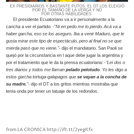
EX PRESIDIARIOS Y BASTANTE PUTOS: EL DT LOS ELEIGIÓ
POR EL TAMAÑO DE LA VERGA Y NO
POR OTRAS HABILIDADES.
El presidente Ecuatoriano va a ir personalmente a la
cancha a ver el partido: -"
Ni en pedo me lo pierdo. Acá va a
haber garcha, eso se los aseguro. Iba a venir Maduro, que le
gusta mirar este tipo de espectáculo, pero al final no se que
mierda pasó que no viene."
- dijo el mandatario. San Paoli se
quejó por la circunstancia en l aque debe jugar la argentina y
por el tratamiento que le da la prensa ecuatoriana: -
"Leí dos o
tres diarios y todos me llaman
pelado pelotudo
. Yo les digo a
estos garcha tortuga-galapagos que
se vayan a la concha de
su madre.
"
- dijo el DT a los gritos mientras mostraba que
tenía onda por tener un tatuaje de los redondos.
from LA CRONICA http://ift.tt/2yegKfx