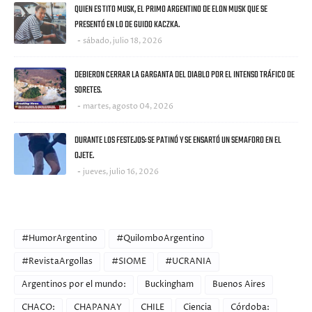
QUIEN ES TITO MUSK, EL PRIMO ARGENTINO DE ELON MUSK QUE SE
PRESENTÓ EN LO DE GUIDO KACZKA.
sábado, julio 18, 2026
DEBIERON CERRAR LA GARGANTA DEL DIABLO POR EL INTENSO TRÁFICO DE
SORETES.
martes, agosto 04, 2026
DURANTE LOS FESTEJOS: SE PATINÓ Y SE ENSARTÓ UN SEMAFORO EN EL
OJETE.
jueves, julio 16, 2026
CATEGORIES
#HumorArgentino
#QuilomboArgentino
#RevistaArgollas
#SIOME
#UCRANIA
Argentinos por el mundo:
Buckingham
Buenos Aires
CHACO:
CHAPANAY
CHILE
Ciencia
Córdoba: