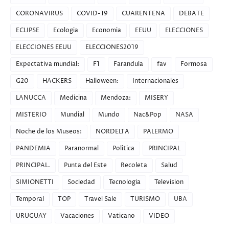
CORONAVIRUS
COVID-19
CUARENTENA
DEBATE
ECLIPSE
Ecologia
Economia
EEUU
ELECCIONES
ELECCIONES EEUU
ELECCIONES2019
Expectativa mundial:
F1
Farandula
fav
Formosa
G20
HACKERS
Halloween:
Internacionales
LANUCCA
Medicina
Mendoza:
MISERY
MISTERIO
Mundial
Mundo
Nac&Pop
NASA
Noche de los Museos:
NORDELTA
PALERMO
PANDEMIA
Paranormal
Politica
PRINCIPAL
PRINCIPAL.
Punta del Este
Recoleta
Salud
SIMIONETTI
Sociedad
Tecnologia
Television
Temporal
TOP
Travel Sale
TURISMO
UBA
URUGUAY
Vacaciones
Vaticano
VIDEO