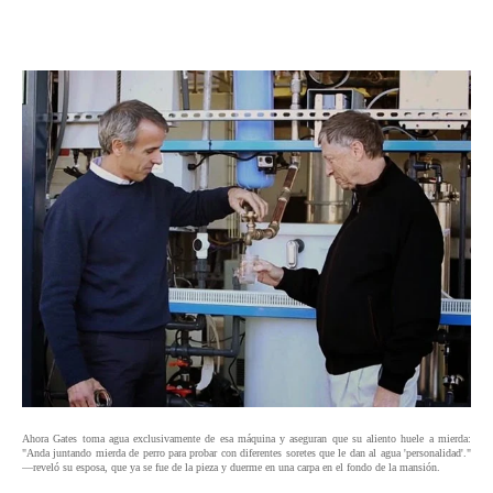
Ahora Gates toma agua exclusivamente de esa máquina y aseguran que su aliento huele a mierda:
"Anda juntando mierda de perro para probar con diferentes soretes que le dan al agua 'personalidad'."
—reveló su esposa, que ya se fue de la pieza y duerme en una carpa en el fondo de la mansión.