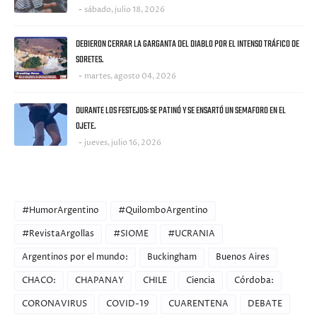
sábado, julio 18, 2026
DEBIERON CERRAR LA GARGANTA DEL DIABLO POR EL INTENSO TRÁFICO DE
SORETES.
martes, agosto 04, 2026
DURANTE LOS FESTEJOS: SE PATINÓ Y SE ENSARTÓ UN SEMAFORO EN EL
OJETE.
jueves, julio 16, 2026
CATEGORIES
#HumorArgentino
#QuilomboArgentino
#RevistaArgollas
#SIOME
#UCRANIA
Argentinos por el mundo:
Buckingham
Buenos Aires
CHACO:
CHAPANAY
CHILE
Ciencia
Córdoba:
CORONAVIRUS
COVID-19
CUARENTENA
DEBATE