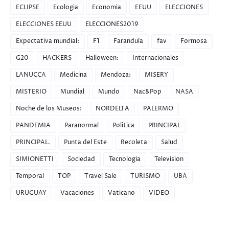
ECLIPSE
Ecologia
Economia
EEUU
ELECCIONES
ELECCIONES EEUU
ELECCIONES2019
Expectativa mundial:
F1
Farandula
fav
Formosa
G20
HACKERS
Halloween:
Internacionales
LANUCCA
Medicina
Mendoza:
MISERY
MISTERIO
Mundial
Mundo
Nac&Pop
NASA
Noche de los Museos:
NORDELTA
PALERMO
PANDEMIA
Paranormal
Politica
PRINCIPAL
PRINCIPAL.
Punta del Este
Recoleta
Salud
SIMIONETTI
Sociedad
Tecnologia
Television
Temporal
TOP
Travel Sale
TURISMO
UBA
URUGUAY
Vacaciones
Vaticano
VIDEO