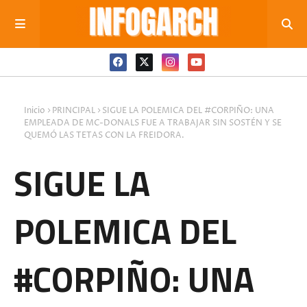
Inicio
PRINCIPAL
SIGUE LA POLEMICA DEL #CORPIÑO: UNA
EMPLEADA DE MC-DONALS FUE A TRABAJAR SIN SOSTÉN Y SE
QUEMÓ LAS TETAS CON LA FREIDORA.
SIGUE LA
POLEMICA DEL
#CORPIÑO: UNA