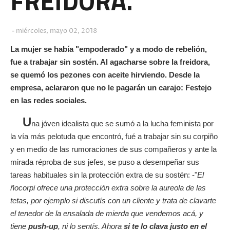
FREIDORA.
miércoles, mayo 02, 2018
La mujer se había "empoderado" y a modo de rebelión,
fue a trabajar sin sostén. Al agacharse sobre la freidora,
se quemó los pezones con aceite hirviendo. Desde la
empresa, aclararon que no le pagarán un carajo: Festejo
en las redes sociales.
U
na jóven idealista que se sumó a la lucha feminista por
la vía más pelotuda que encontró, fué a trabajar sin su corpiño
y en medio de las rumoraciones de sus compañeros y ante la
mirada réproba de sus jefes, se puso a desempeñar sus
tareas habituales sin la protección extra de su sostén: -"
El
ñocorpi ofrece una protección extra sobre la aureola de las
tetas, por ejemplo si discutís con un cliente y trata de clavarte
el tenedor de la ensalada de mierda que vendemos acá, y
tiene
push-up
, ni lo sentís. Ahora
si te lo clava justo en el