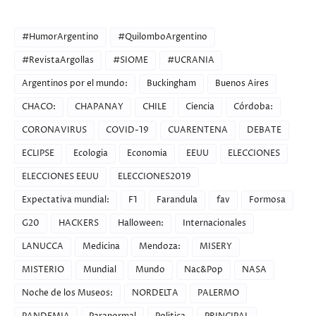
CATEGORIES
#HumorArgentino
#QuilomboArgentino
#RevistaArgollas
#SIOME
#UCRANIA
Argentinos por el mundo:
Buckingham
Buenos Aires
CHACO:
CHAPANAY
CHILE
Ciencia
Córdoba:
CORONAVIRUS
COVID-19
CUARENTENA
DEBATE
ECLIPSE
Ecologia
Economia
EEUU
ELECCIONES
ELECCIONES EEUU
ELECCIONES2019
Expectativa mundial:
F1
Farandula
fav
Formosa
G20
HACKERS
Halloween:
Internacionales
LANUCCA
Medicina
Mendoza:
MISERY
MISTERIO
Mundial
Mundo
Nac&Pop
NASA
Noche de los Museos:
NORDELTA
PALERMO