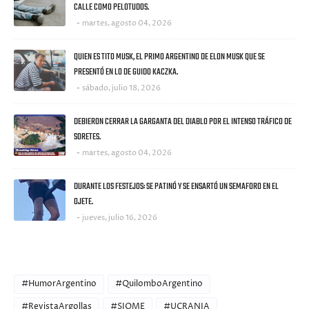
CALLE COMO PELOTUDOS.
martes, agosto 04, 2026
QUIEN ES TITO MUSK, EL PRIMO ARGENTINO DE ELON MUSK QUE SE
PRESENTÓ EN LO DE GUIDO KACZKA.
sábado, julio 18, 2026
DEBIERON CERRAR LA GARGANTA DEL DIABLO POR EL INTENSO TRÁFICO DE
SORETES.
martes, agosto 04, 2026
DURANTE LOS FESTEJOS: SE PATINÓ Y SE ENSARTÓ UN SEMAFORO EN EL
OJETE.
jueves, julio 16, 2026
CATEGORIES
#HumorArgentino
#QuilomboArgentino
#RevistaArgollas
#SIOME
#UCRANIA