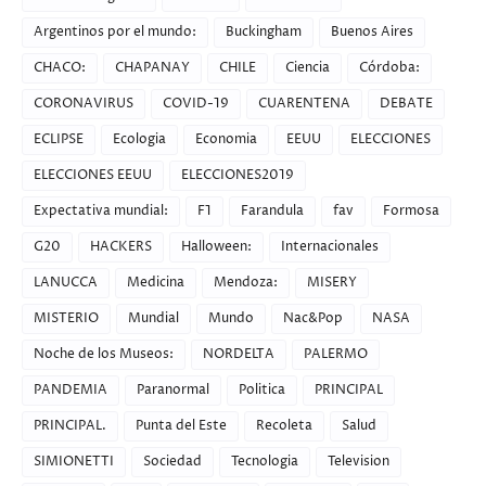
Argentinos por el mundo:
Buckingham
Buenos Aires
CHACO:
CHAPANAY
CHILE
Ciencia
Córdoba:
CORONAVIRUS
COVID-19
CUARENTENA
DEBATE
ECLIPSE
Ecologia
Economia
EEUU
ELECCIONES
ELECCIONES EEUU
ELECCIONES2019
Expectativa mundial:
F1
Farandula
fav
Formosa
G20
HACKERS
Halloween:
Internacionales
LANUCCA
Medicina
Mendoza:
MISERY
MISTERIO
Mundial
Mundo
Nac&Pop
NASA
Noche de los Museos:
NORDELTA
PALERMO
PANDEMIA
Paranormal
Politica
PRINCIPAL
PRINCIPAL.
Punta del Este
Recoleta
Salud
SIMIONETTI
Sociedad
Tecnologia
Television