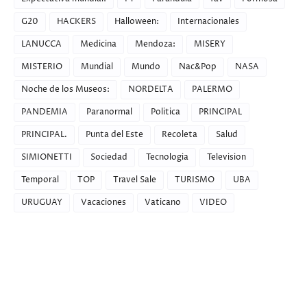
G20
HACKERS
Halloween:
Internacionales
LANUCCA
Medicina
Mendoza:
MISERY
MISTERIO
Mundial
Mundo
Nac&Pop
NASA
Noche de los Museos:
NORDELTA
PALERMO
PANDEMIA
Paranormal
Politica
PRINCIPAL
PRINCIPAL.
Punta del Este
Recoleta
Salud
SIMIONETTI
Sociedad
Tecnologia
Television
Temporal
TOP
Travel Sale
TURISMO
UBA
URUGUAY
Vacaciones
Vaticano
VIDEO
Recent Posts