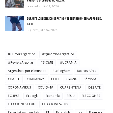
PRESENTÓ EN LO DE GUIDO KACZKA.
sábado, julio 18, 2026
DURANTE LOS FESTEJOS: SE PATINÓ Y SE ENSARTÓ UN SEMAFORO EN EL
OJETE.
jueves, julio 16, 2026
CATEGORIES
#HumorArgentino
#QuilomboArgentino
#RevistaArgollas
#SIOME
#UCRANIA
Argentinos por el mundo:
Buckingham
Buenos Aires
CHACO:
CHAPANAY
CHILE
Ciencia
Córdoba:
CORONAVIRUS
COVID-19
CUARENTENA
DEBATE
ECLIPSE
Ecologia
Economia
EEUU
ELECCIONES
ELECCIONES EEUU
ELECCIONES2019
Expectativa mundial:
F1
Farandula
fav
Formosa