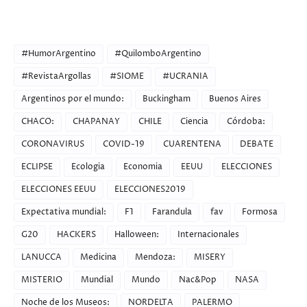
CATEGORIES
#HumorArgentino
#QuilomboArgentino
#RevistaArgollas
#SIOME
#UCRANIA
Argentinos por el mundo:
Buckingham
Buenos Aires
CHACO:
CHAPANAY
CHILE
Ciencia
Córdoba:
CORONAVIRUS
COVID-19
CUARENTENA
DEBATE
ECLIPSE
Ecologia
Economia
EEUU
ELECCIONES
ELECCIONES EEUU
ELECCIONES2019
Expectativa mundial:
F1
Farandula
fav
Formosa
G20
HACKERS
Halloween:
Internacionales
LANUCCA
Medicina
Mendoza:
MISERY
MISTERIO
Mundial
Mundo
Nac&Pop
NASA
Noche de los Museos:
NORDELTA
PALERMO