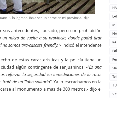
HA
LA
n: -Si lo lograba, iba a ser un heroe en mi provincia.- dijo.
MI
r sus antecedentes, liberado, pero con prohibición
NA
 un micro de vuelta a su provincia, donde podrá tirar
PA
l no somos tira-cascote friendly.
"- indicó el intendente
Pol
cho de estas caracteristicas y la policía tiene un
Pun
a ciudad algún contingente de sanjuaninos: -
"Es una
SI
s reforzar la seguridad en inmediaciones de la roca.
Tel
e trató de un "lobo solitario"
. Ya lo escrachamos en la
TU
rcarse al monumento a mas de 300 metros.- dijo el
Va