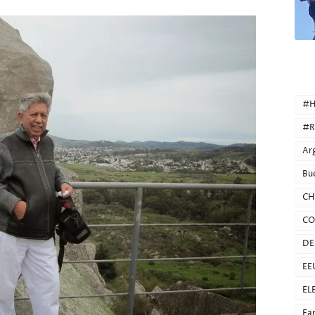
CATEG
#H
#R
Ar
Bu
CH
CO
DE
EE
EL
Fa