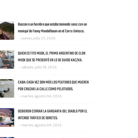
AS NOTICIAS
Buscan a un hombre que estaba teniendo sexo con un
maniquí de Fanny Mandelbaum en el Cerro Unitoco.
jueves, julio 23, 2026
QUIEN ES TITO MUSK, EL PRIMO ARGENTINO DE ELON
MUSK QUE SE PRESENTÓ EN LO DE GUIDO KACZKA.
sábado, julio 18, 2026
CABA: CADA VEZ SON MÁS LOS PEATONES QUE MUEREN
POR CRUZAR LA CALLE COMO PELOTUDOS.
martes, agosto 04, 2026
DEBIERON CERRAR LA GARGANTA DEL DIABLO POR EL
INTENSO TRÁFICO DE SORETES.
martes, agosto 04, 2026