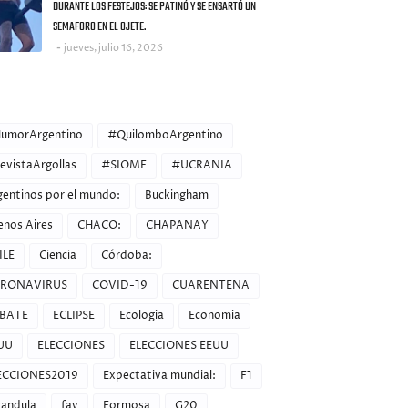
DURANTE LOS FESTEJOS: SE PATINÓ Y SE ENSARTÓ UN
SEMAFORO EN EL OJETE.
jueves, julio 16, 2026
ORIES
umorArgentino
#QuilomboArgentino
evistaArgollas
#SIOME
#UCRANIA
gentinos por el mundo:
Buckingham
enos Aires
CHACO:
CHAPANAY
ILE
Ciencia
Córdoba:
RONAVIRUS
COVID-19
CUARENTENA
BATE
ECLIPSE
Ecologia
Economia
UU
ELECCIONES
ELECCIONES EEUU
ECCIONES2019
Expectativa mundial:
F1
randula
fav
Formosa
G20