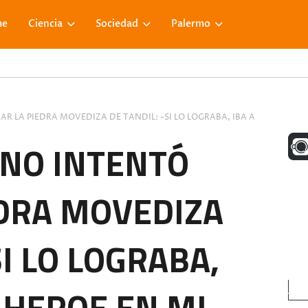
me
Ciencia
Sociedad
Palermo
R LA PIEDRA MOVEDIZA DE TANDIL: -SI LO LOGRABA, IBA A
UNA M
INO INTENTÓ
EDRA MOVEDIZA
FACE
SI LO LOGRABA,
VISIT
N HEROE EN MI