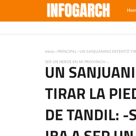
Ho
Inicio
PRINCIPAL
UN SANJUANINO INTENTÓ TIRA
SER UN HEROE EN MI PROVINCIA.-.
UN SANJUAN
TIRAR LA PI
DE TANDIL: -
IBA A SER U