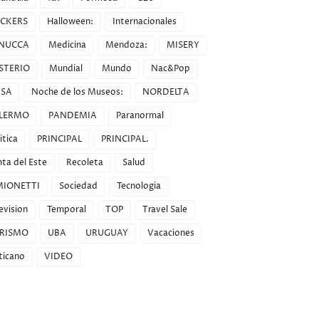
CKERS
Halloween:
Internacionales
NUCCA
Medicina
Mendoza:
MISERY
STERIO
Mundial
Mundo
Nac&Pop
SA
Noche de los Museos:
NORDELTA
LERMO
PANDEMIA
Paranormal
itica
PRINCIPAL
PRINCIPAL.
ta del Este
Recoleta
Salud
MIONETTI
Sociedad
Tecnologia
evision
Temporal
TOP
Travel Sale
RISMO
UBA
URUGUAY
Vacaciones
ticano
VIDEO