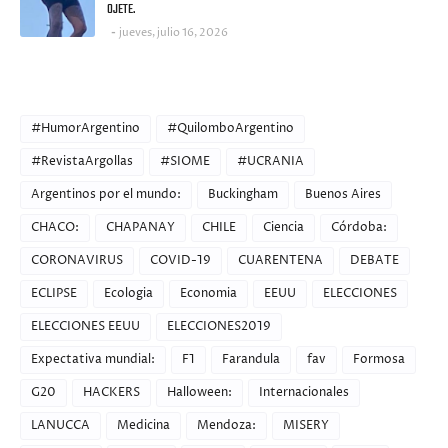
OJETE.
jueves, julio 16, 2026
CATEGORIES
#HumorArgentino
#QuilomboArgentino
#RevistaArgollas
#SIOME
#UCRANIA
Argentinos por el mundo:
Buckingham
Buenos Aires
CHACO:
CHAPANAY
CHILE
Ciencia
Córdoba:
CORONAVIRUS
COVID-19
CUARENTENA
DEBATE
ECLIPSE
Ecologia
Economia
EEUU
ELECCIONES
ELECCIONES EEUU
ELECCIONES2019
Expectativa mundial:
F1
Farandula
fav
Formosa
G20
HACKERS
Halloween:
Internacionales
LANUCCA
Medicina
Mendoza:
MISERY