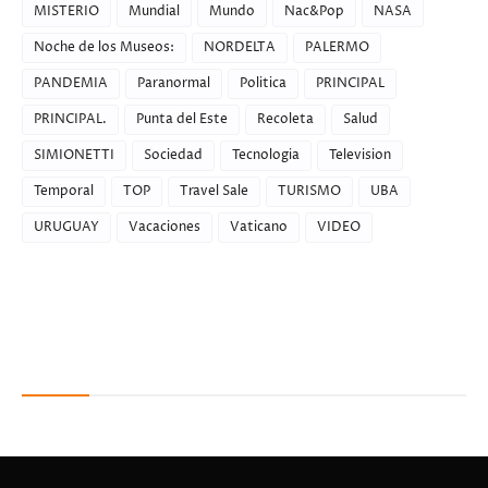
MISTERIO
Mundial
Mundo
Nac&Pop
NASA
Noche de los Museos:
NORDELTA
PALERMO
PANDEMIA
Paranormal
Politica
PRINCIPAL
PRINCIPAL.
Punta del Este
Recoleta
Salud
SIMIONETTI
Sociedad
Tecnologia
Television
Temporal
TOP
Travel Sale
TURISMO
UBA
URUGUAY
Vacaciones
Vaticano
VIDEO
Recent Posts