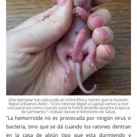
Este ejemplar fué capturado en Entre Rios y temen que la invasión
llegue a Buenos Aires: -"Si los ratones llegan a Capital vamos a vivir
una paranoia como cuando pasó la fiebre amarilla durante la época
de Sarmiento."- indican desde el Ministerio de Salud.
"La hemorroide no es provocada por ningún virus o
bacteria, sino que se dá cuando los ratones dentran
en la casa de algún tipo que esta durmiendo y