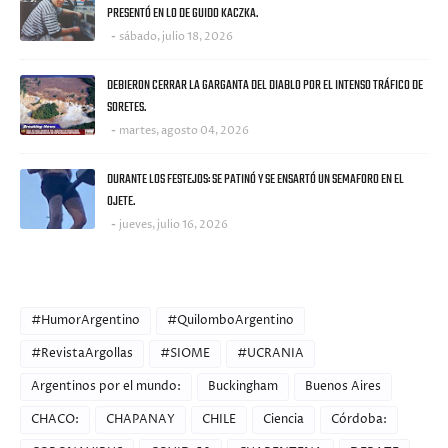
PRESENTÓ EN LO DE GUIDO KACZKA.
sábado, julio 18, 2026
DEBIERON CERRAR LA GARGANTA DEL DIABLO POR EL INTENSO TRÁFICO DE
SORETES.
martes, agosto 04, 2026
DURANTE LOS FESTEJOS: SE PATINÓ Y SE ENSARTÓ UN SEMAFORO EN EL
OJETE.
jueves, julio 16, 2026
CATEGORIES
#HumorArgentino
#QuilomboArgentino
#RevistaArgollas
#SIOME
#UCRANIA
Argentinos por el mundo:
Buckingham
Buenos Aires
CHACO:
CHAPANAY
CHILE
Ciencia
Córdoba: