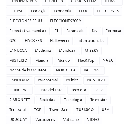
CORONAVIRUS
COVID-19
CUARENTENA
DEBATE
ECLIPSE
Ecologia
Economia
EEUU
ELECCIONES
ELECCIONES EEUU
ELECCIONES2019
Expectativa mundial:
F1
Farandula
fav
Formosa
G20
HACKERS
Halloween:
Internacionales
LANUCCA
Medicina
Mendoza:
MISERY
MISTERIO
Mundial
Mundo
Nac&Pop
NASA
Noche de los Museos:
NORDELTA
PALERMO
PANDEMIA
Paranormal
Politica
PRINCIPAL
PRINCIPAL.
Punta del Este
Recoleta
Salud
SIMIONETTI
Sociedad
Tecnologia
Television
Temporal
TOP
Travel Sale
TURISMO
UBA
URUGUAY
Vacaciones
Vaticano
VIDEO