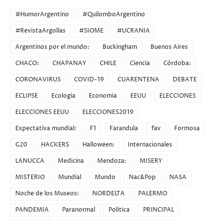
#HumorArgentino
#QuilomboArgentino
#RevistaArgollas
#SIOME
#UCRANIA
Argentinos por el mundo:
Buckingham
Buenos Aires
CHACO:
CHAPANAY
CHILE
Ciencia
Córdoba:
CORONAVIRUS
COVID-19
CUARENTENA
DEBATE
ECLIPSE
Ecologia
Economia
EEUU
ELECCIONES
ELECCIONES EEUU
ELECCIONES2019
Expectativa mundial:
F1
Farandula
fav
Formosa
G20
HACKERS
Halloween:
Internacionales
LANUCCA
Medicina
Mendoza:
MISERY
MISTERIO
Mundial
Mundo
Nac&Pop
NASA
Noche de los Museos:
NORDELTA
PALERMO
PANDEMIA
Paranormal
Politica
PRINCIPAL