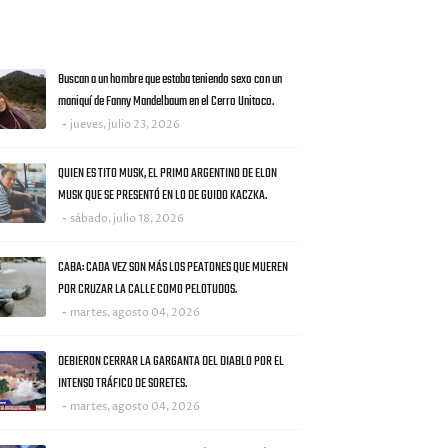
AS NOTICIAS
Buscan a un hombre que estaba teniendo sexo con un
maniquí de Fanny Mandelbaum en el Cerro Unitoco.
jueves, julio 23, 2026
QUIEN ES TITO MUSK, EL PRIMO ARGENTINO DE ELON
MUSK QUE SE PRESENTÓ EN LO DE GUIDO KACZKA.
sábado, julio 18, 2026
CABA: CADA VEZ SON MÁS LOS PEATONES QUE MUEREN
POR CRUZAR LA CALLE COMO PELOTUDOS.
martes, agosto 04, 2026
DEBIERON CERRAR LA GARGANTA DEL DIABLO POR EL
INTENSO TRÁFICO DE SORETES.
martes, agosto 04, 2026