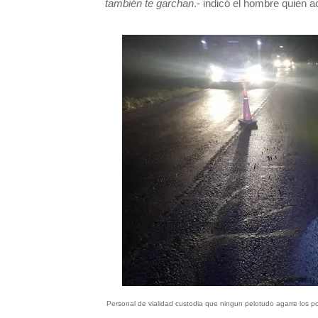
también te garchan
.- indicó el hombre quien a
Personal de vialidad custodia que ningun pelotudo agarre los po