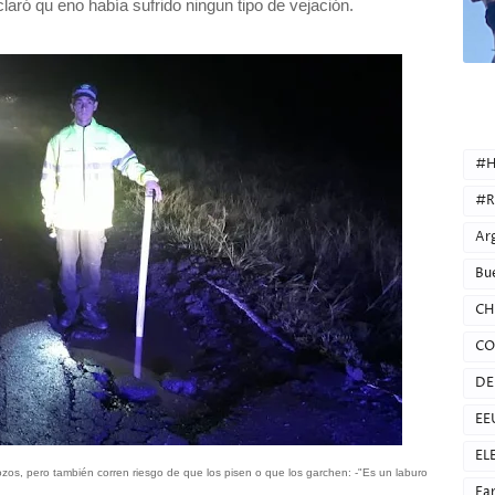
claró qu eno había sufrido ningun tipo de vejación.
CATEG
#H
#R
Ar
Bu
CH
CO
DE
EE
EL
zos, pero también corren riesgo de que los pisen o que los garchen: -"Es un laburo
Fa