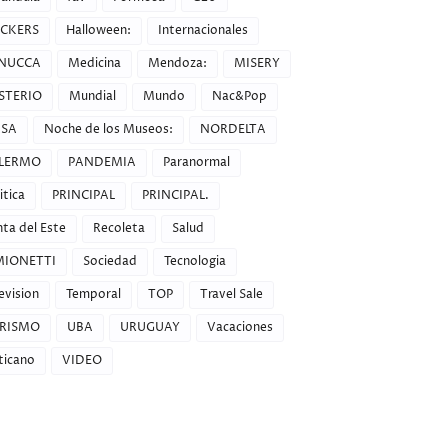
CKERS
Halloween:
Internacionales
NUCCA
Medicina
Mendoza:
MISERY
STERIO
Mundial
Mundo
Nac&Pop
SA
Noche de los Museos:
NORDELTA
LERMO
PANDEMIA
Paranormal
itica
PRINCIPAL
PRINCIPAL.
ta del Este
Recoleta
Salud
MIONETTI
Sociedad
Tecnologia
evision
Temporal
TOP
Travel Sale
RISMO
UBA
URUGUAY
Vacaciones
ticano
VIDEO