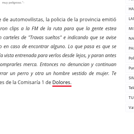
muy peligroso."-
HA
de automovilistas, la policia de la provincia emitió
LA
aron clips a la FM de la ruta para que la gente estea
MI
 carteles de "Travas sueltos" e indicando que se avise
NA
o en caso de encontrar alguno. Lo que pasa es que se
PA
a vista entrenada para verlos desde lejos, y paran antes
Pol
comprarles merca. Entonces no denuncian y continuan
Pun
rrar un perro y otra un hombre vestido de mujer. Te
SI
tes de la Comisaría 1 de
Dolores
.
Tel
TU
Va