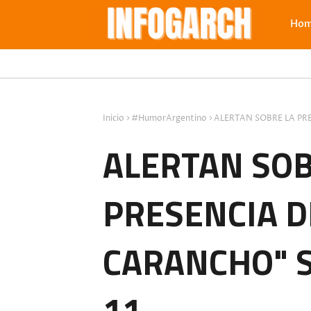
Ho
Inicio
#HumorArgentino
ALERTAN SOBRE LA PR
ALERTAN SOB
PRESENCIA D
CARANCHO" S
11.