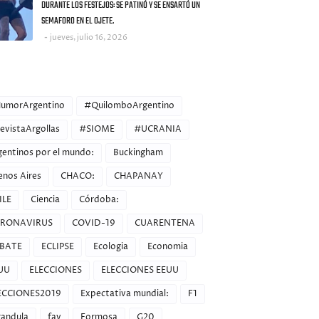
DURANTE LOS FESTEJOS: SE PATINÓ Y SE ENSARTÓ UN
SEMAFORO EN EL OJETE.
jueves, julio 16, 2026
ORIES
umorArgentino
#QuilomboArgentino
evistaArgollas
#SIOME
#UCRANIA
gentinos por el mundo:
Buckingham
enos Aires
CHACO:
CHAPANAY
ILE
Ciencia
Córdoba:
RONAVIRUS
COVID-19
CUARENTENA
BATE
ECLIPSE
Ecologia
Economia
UU
ELECCIONES
ELECCIONES EEUU
ECCIONES2019
Expectativa mundial:
F1
randula
fav
Formosa
G20