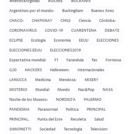
#RevistaArgollas
#SIOME
#UCRANIA
Argentinos por el mundo:
Buckingham
Buenos Aires
CHACO:
CHAPANAY
CHILE
Ciencia
Córdoba:
CORONAVIRUS
COVID-19
CUARENTENA
DEBATE
ECLIPSE
Ecologia
Economia
EEUU
ELECCIONES
ELECCIONES EEUU
ELECCIONES2019
Expectativa mundial:
F1
Farandula
fav
Formosa
G20
HACKERS
Halloween:
Internacionales
LANUCCA
Medicina
Mendoza:
MISERY
MISTERIO
Mundial
Mundo
Nac&Pop
NASA
Noche de los Museos:
NORDELTA
PALERMO
PANDEMIA
Paranormal
Politica
PRINCIPAL
PRINCIPAL.
Punta del Este
Recoleta
Salud
SIMIONETTI
Sociedad
Tecnologia
Television