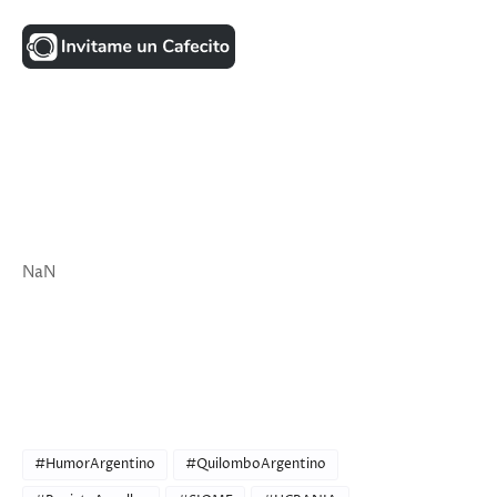
UNA MONEDITA POR FAVOR
FACEBOOK
VISITANTES
NaN
ULTIMAS NOTICIAS
CATEGORIES
#HumorArgentino
#QuilomboArgentino