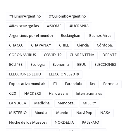
CATEGORIES
#HumorArgentino
#QuilomboArgentino
#RevistaArgollas
#SIOME
#UCRANIA
Argentinos por el mundo:
Buckingham
Buenos Aires
CHACO:
CHAPANAY
CHILE
Ciencia
Córdoba:
CORONAVIRUS
COVID-19
CUARENTENA
DEBATE
ECLIPSE
Ecologia
Economia
EEUU
ELECCIONES
ELECCIONES EEUU
ELECCIONES2019
Expectativa mundial:
F1
Farandula
fav
Formosa
G20
HACKERS
Halloween:
Internacionales
LANUCCA
Medicina
Mendoza:
MISERY
MISTERIO
Mundial
Mundo
Nac&Pop
NASA
Noche de los Museos:
NORDELTA
PALERMO