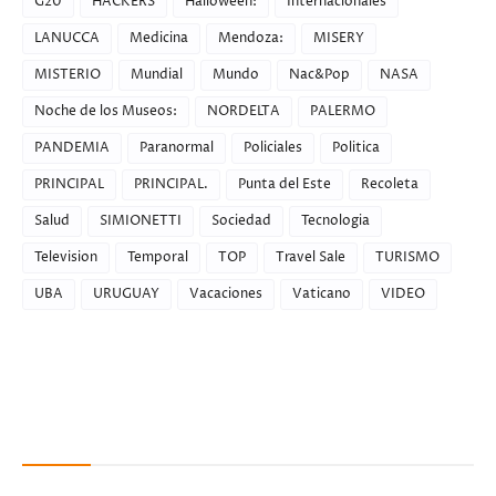
G20
HACKERS
Halloween:
Internacionales
LANUCCA
Medicina
Mendoza:
MISERY
MISTERIO
Mundial
Mundo
Nac&Pop
NASA
Noche de los Museos:
NORDELTA
PALERMO
PANDEMIA
Paranormal
Policiales
Politica
PRINCIPAL
PRINCIPAL.
Punta del Este
Recoleta
Salud
SIMIONETTI
Sociedad
Tecnologia
Television
Temporal
TOP
Travel Sale
TURISMO
UBA
URUGUAY
Vacaciones
Vaticano
VIDEO
Recent Posts