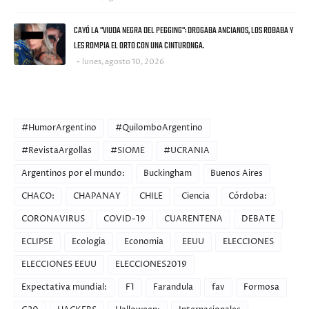
CAYÓ LA "VIUDA NEGRA DEL PEGGING": DROGABA ANCIANOS, LOS ROBABA Y
LES ROMPIA EL ORTO CON UNA CINTURONGA.
lunes, agosto 10, 2026
CATEGORIES
#HumorArgentino
#QuilomboArgentino
#RevistaArgollas
#SIOME
#UCRANIA
Argentinos por el mundo:
Buckingham
Buenos Aires
CHACO:
CHAPANAY
CHILE
Ciencia
Córdoba:
CORONAVIRUS
COVID-19
CUARENTENA
DEBATE
ECLIPSE
Ecologia
Economia
EEUU
ELECCIONES
ELECCIONES EEUU
ELECCIONES2019
Expectativa mundial:
F1
Farandula
fav
Formosa