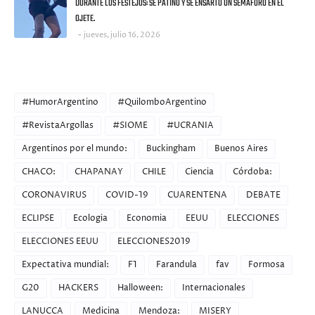
DURANTE LOS FESTEJOS: SE PATINÓ Y SE ENSARTÓ UN SEMAFORO EN EL
OJETE.
jueves, julio 16, 2026
CATEGORIES
#HumorArgentino
#QuilomboArgentino
#RevistaArgollas
#SIOME
#UCRANIA
Argentinos por el mundo:
Buckingham
Buenos Aires
CHACO:
CHAPANAY
CHILE
Ciencia
Córdoba:
CORONAVIRUS
COVID-19
CUARENTENA
DEBATE
ECLIPSE
Ecologia
Economia
EEUU
ELECCIONES
ELECCIONES EEUU
ELECCIONES2019
Expectativa mundial:
F1
Farandula
fav
Formosa
G20
HACKERS
Halloween:
Internacionales
LANUCCA
Medicina
Mendoza:
MISERY