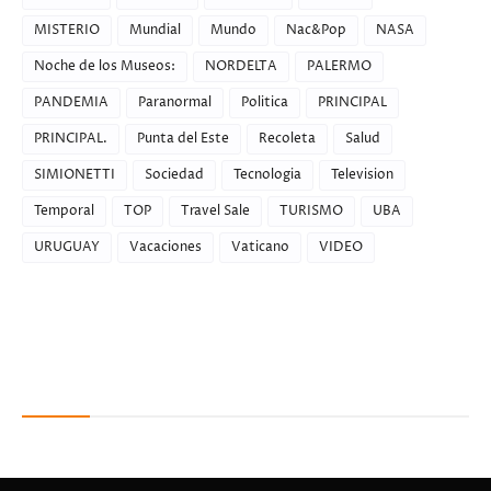
MISTERIO
Mundial
Mundo
Nac&Pop
NASA
Noche de los Museos:
NORDELTA
PALERMO
PANDEMIA
Paranormal
Politica
PRINCIPAL
PRINCIPAL.
Punta del Este
Recoleta
Salud
SIMIONETTI
Sociedad
Tecnologia
Television
Temporal
TOP
Travel Sale
TURISMO
UBA
URUGUAY
Vacaciones
Vaticano
VIDEO
Recent Posts