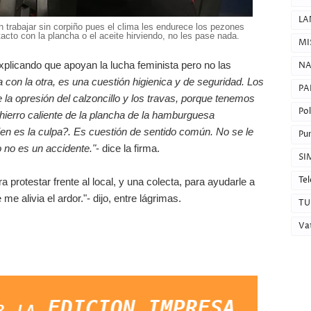
LA
 trabajar sin corpiño pues el clima les endurece los pezones
acto con la plancha o el aceite hirviendo, no les pase nada.
MI
licando que apoyan la lucha feminista pero no las
NA
 con la otra, es una cuestión higienica y de seguridad. Los
PA
 la opresión del calzoncillo y los travas, porque tenemos
Pol
 hierro caliente de la plancha de la hamburguesa
en es la culpa?. Es cuestión de sentido común. No se le
Pun
 no es un accidente."
- dice la firma.
SI
Tel
 protestar frente al local, y una colecta, para ayudarle a
e alivia el ardor."- dijo, entre lágrimas.
TU
Va
EDICION IMPRESA, lo que ocurra