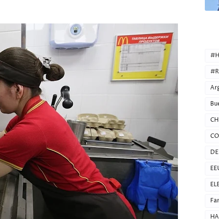
CATEG
#H
#R
Ar
Bu
CH
CO
DE
EE
EL
Fa
HA