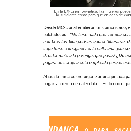
En la EX-Union Sovietica, las mujeres pueden
lo suficiente como para que en caso de cont
Desde MC-Donal emitieron un comunicado, exp
pelotudeces: -"
No tiene nada que ver una cosa
hombres también podrían querer "liberarse" de
cupo trans e imaginense: te salta una gota de
directamente a la poronga, que pasa? ¿De qui
pagará un carajo a esta empleada porque esto
Ahora la mina quiere organizar una juntada para
pagar la crema de caléndula: -"Es lo único que m
irir MANDANGA o para sacar la 