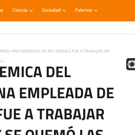
me
Ciencia
Sociedad
Palermo
RPIÑO: UNA EMPLEADA DE MC-DONALS FUE A TRABAJAR SIN
UNA M
A.
LEMICA DEL
NA EMPLEADA DE
FACE
UE A TRABAJAR
VISIT
Y SE QUEMÓ LAS