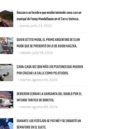
AS NOTICIAS
Buscan a un hombre que estaba teniendo sexo con un
maniquí de Fanny Mandelbaum en el Cerro Unitoco.
jueves, julio 23, 2026
QUIEN ES TITO MUSK, EL PRIMO ARGENTINO DE ELON
MUSK QUE SE PRESENTÓ EN LO DE GUIDO KACZKA.
sábado, julio 18, 2026
CABA: CADA VEZ SON MÁS LOS PEATONES QUE MUEREN
POR CRUZAR LA CALLE COMO PELOTUDOS.
martes, agosto 04, 2026
DEBIERON CERRAR LA GARGANTA DEL DIABLO POR EL
INTENSO TRÁFICO DE SORETES.
martes, agosto 04, 2026
DURANTE LOS FESTEJOS: SE PATINÓ Y SE ENSARTÓ UN
SEMAFORO EN EL OJETE.