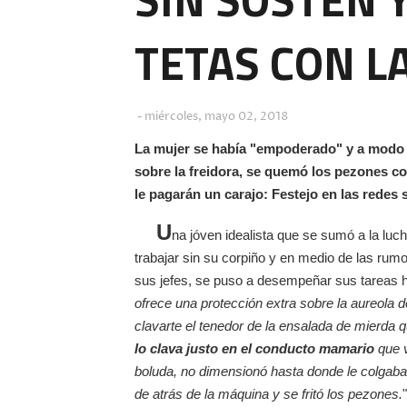
TETAS CON L
miércoles, mayo 02, 2018
La mujer se había "empoderado" y a modo de
sobre la freidora, se quemó los pezones co
le pagarán un carajo: Festejo en las redes 
U
na jóven idealista que se sumó a la luch
trabajar sin su corpiño y en medio de las ru
sus jefes, se puso a desempeñar sus tareas hab
ofrece una protección extra sobre la aureola de
clavarte el tenedor de la ensalada de mierda
lo clava justo en el conducto mamario
que v
boluda, no dimensionó hasta donde le colgaban
de atrás de la máquina y se fritó los pezones.