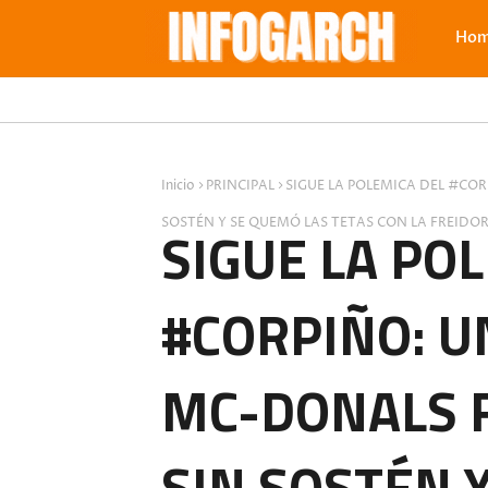
Ho
Inicio
PRINCIPAL
SIGUE LA POLEMICA DEL #CO
SOSTÉN Y SE QUEMÓ LAS TETAS CON LA FREIDOR
SIGUE LA PO
#CORPIÑO: U
MC-DONALS F
SIN SOSTÉN 