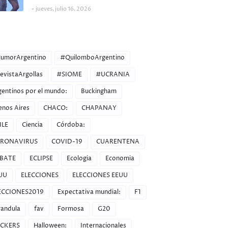
jueves, julio 16, 2026
ORIES
umorArgentino
#QuilomboArgentino
evistaArgollas
#SIOME
#UCRANIA
gentinos por el mundo:
Buckingham
enos Aires
CHACO:
CHAPANAY
ILE
Ciencia
Córdoba:
RONAVIRUS
COVID-19
CUARENTENA
BATE
ECLIPSE
Ecologia
Economia
UU
ELECCIONES
ELECCIONES EEUU
ECCIONES2019
Expectativa mundial:
F1
randula
fav
Formosa
G20
CKERS
Halloween:
Internacionales