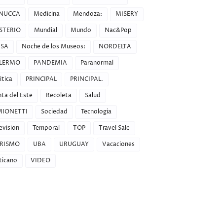
NUCCA
Medicina
Mendoza:
MISERY
STERIO
Mundial
Mundo
Nac&Pop
SA
Noche de los Museos:
NORDELTA
LERMO
PANDEMIA
Paranormal
itica
PRINCIPAL
PRINCIPAL.
ta del Este
Recoleta
Salud
MIONETTI
Sociedad
Tecnologia
evision
Temporal
TOP
Travel Sale
RISMO
UBA
URUGUAY
Vacaciones
ticano
VIDEO
 primero. Saludos Y GRACIAS."