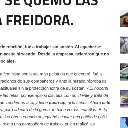
ULTIM
A FREIDORA.
 rebelión, fue a trabajar sin sostén. Al agacharse
n aceite hirviendo. Desde la empresa, aclararon que no
sociales.
a feminista por la vía más pelotuda que encontró, fué a
moraciones de sus compañeros y ante la mirada réproba de
ituales sin la protección extra de su sostén: -"
El ñocorpi
 las tetas, por ejemplo si discutís con un cliente y trata de
 que vendemos acá, y tiene
push-up
, ni lo sentís. Ahora
si te
a para adentro de la goma, te hace ver las estrellas. Esta
 las ubres cuando se agachó a juntar una patita de pollo
"- relató una compañera de trabajo, quien realizó las