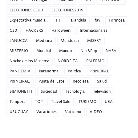
ECLIPSE
Ecologia
Economia
EEUU
ELECCIONES
ELECCIONES EEUU
ELECCIONES2019
Expectativa mundial:
F1
Farandula
fav
Formosa
G20
HACKERS
Halloween:
Internacionales
LANUCCA
Medicina
Mendoza:
MISERY
MISTERIO
Mundial
Mundo
Nac&Pop
NASA
Noche de los Museos:
NORDELTA
PALERMO
PANDEMIA
Paranormal
Politica
PRINCIPAL
PRINCIPAL.
Punta del Este
Recoleta
Salud
SIMIONETTI
Sociedad
Tecnologia
Television
Temporal
TOP
Travel Sale
TURISMO
UBA
URUGUAY
Vacaciones
Vaticano
VIDEO