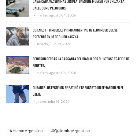
CABA: CADA VEZ SON MÁS LOS PEATONES QUE MUEREN POR CRUZAR LA
CALLE COMO PELOTUDOS.
martes, agosto 04, 2026
QUIEN ES TITO MUSK, EL PRIMO ARGENTINO DE ELON MUSK QUE SE
PRESENTÓ EN LO DE GUIDO KACZKA.
sábado, julio 18, 2026
DEBIERON CERRAR LA GARGANTA DEL DIABLO POR EL INTENSO TRÁFICO DE
SORETES.
martes, agosto 04, 2026
DURANTE LOS FESTEJOS: SE PATINÓ Y SE ENSARTÓ UN SEMAFORO EN EL
OJETE.
jueves, julio 16, 2026
CATEGORIES
#HumorArgentino
#QuilomboArgentino