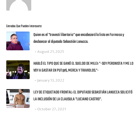
Entradas Que Pueden Interesarte
Quien es el "travesti libertario" que encabezará la lista en Formosa y
desbancar al diputado Sebastián Lanucca.
August 21, 2025
HABLÓ EL TIPO QUE SE GANÓ EL SUELDO DE MILEI: "-SOY PERONISTA Y ME LO
VOY A GASTAR EN PUT@S, MERCA Y TRAVIOLOS."-
January 13, 2022
LEY DE ETIQUETADO FRONTAL: EL DIPUTADO SEBASTIÁN LANUCCA SOLICITÓ
LA INCLUSIÓN DE LA CLAUSULA "LUCIANO CASTRO".
October 27, 2021