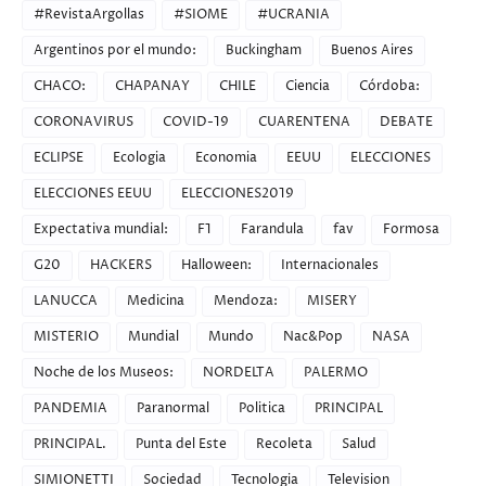
#RevistaArgollas
#SIOME
#UCRANIA
Argentinos por el mundo:
Buckingham
Buenos Aires
CHACO:
CHAPANAY
CHILE
Ciencia
Córdoba:
CORONAVIRUS
COVID-19
CUARENTENA
DEBATE
ECLIPSE
Ecologia
Economia
EEUU
ELECCIONES
ELECCIONES EEUU
ELECCIONES2019
Expectativa mundial:
F1
Farandula
fav
Formosa
G20
HACKERS
Halloween:
Internacionales
LANUCCA
Medicina
Mendoza:
MISERY
MISTERIO
Mundial
Mundo
Nac&Pop
NASA
Noche de los Museos:
NORDELTA
PALERMO
PANDEMIA
Paranormal
Politica
PRINCIPAL
PRINCIPAL.
Punta del Este
Recoleta
Salud
SIMIONETTI
Sociedad
Tecnologia
Television