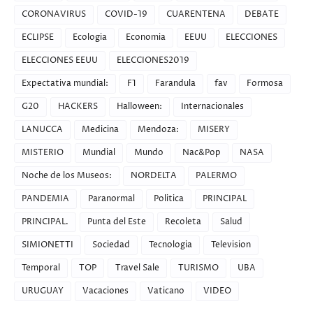
CORONAVIRUS
COVID-19
CUARENTENA
DEBATE
ECLIPSE
Ecologia
Economia
EEUU
ELECCIONES
ELECCIONES EEUU
ELECCIONES2019
Expectativa mundial:
F1
Farandula
fav
Formosa
G20
HACKERS
Halloween:
Internacionales
LANUCCA
Medicina
Mendoza:
MISERY
MISTERIO
Mundial
Mundo
Nac&Pop
NASA
Noche de los Museos:
NORDELTA
PALERMO
PANDEMIA
Paranormal
Politica
PRINCIPAL
PRINCIPAL.
Punta del Este
Recoleta
Salud
SIMIONETTI
Sociedad
Tecnologia
Television
Temporal
TOP
Travel Sale
TURISMO
UBA
URUGUAY
Vacaciones
Vaticano
VIDEO