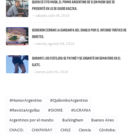
QUIEN ES TITO MUSK, EL PRIMO ARGENTINO DE ELON MUSK QUE SE
PRESENTÓ EN LO DE GUIDO KACZKA.
sábado, julio 18, 2026
DEBIERON CERRAR LA GARGANTA DEL DIABLO POR EL INTENSO TRÁFICO DE
SORETES.
martes, agosto 04, 2026
DURANTE LOS FESTEJOS: SE PATINÓ Y SE ENSARTÓ UN SEMAFORO EN EL
OJETE.
jueves, julio 16, 2026
CATEGORIES
#HumorArgentino
#QuilomboArgentino
#RevistaArgollas
#SIOME
#UCRANIA
Argentinos por el mundo:
Buckingham
Buenos Aires
CHACO:
CHAPANAY
CHILE
Ciencia
Córdoba: