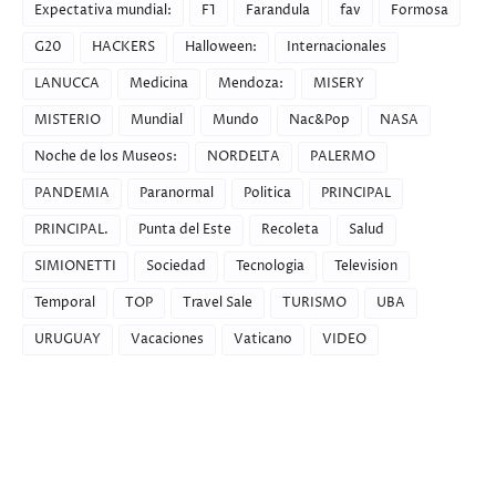
Expectativa mundial:
F1
Farandula
fav
Formosa
G20
HACKERS
Halloween:
Internacionales
LANUCCA
Medicina
Mendoza:
MISERY
MISTERIO
Mundial
Mundo
Nac&Pop
NASA
Noche de los Museos:
NORDELTA
PALERMO
PANDEMIA
Paranormal
Politica
PRINCIPAL
PRINCIPAL.
Punta del Este
Recoleta
Salud
SIMIONETTI
Sociedad
Tecnologia
Television
Temporal
TOP
Travel Sale
TURISMO
UBA
URUGUAY
Vacaciones
Vaticano
VIDEO
Recent Posts