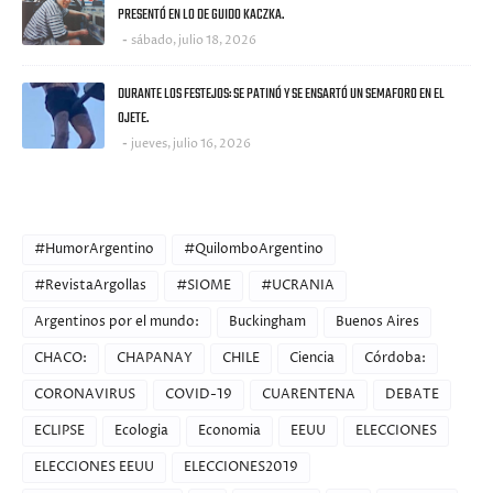
PRESENTÓ EN LO DE GUIDO KACZKA.
sábado, julio 18, 2026
DURANTE LOS FESTEJOS: SE PATINÓ Y SE ENSARTÓ UN SEMAFORO EN EL
OJETE.
jueves, julio 16, 2026
CATEGORIES
#HumorArgentino
#QuilomboArgentino
#RevistaArgollas
#SIOME
#UCRANIA
Argentinos por el mundo:
Buckingham
Buenos Aires
CHACO:
CHAPANAY
CHILE
Ciencia
Córdoba:
CORONAVIRUS
COVID-19
CUARENTENA
DEBATE
ECLIPSE
Ecologia
Economia
EEUU
ELECCIONES
ELECCIONES EEUU
ELECCIONES2019