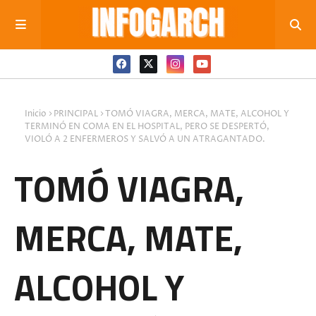
Inicio
PRINCIPAL
TOMÓ VIAGRA, MERCA, MATE, ALCOHOL Y
TERMINÓ EN COMA EN EL HOSPITAL, PERO SE DESPERTÓ,
VIOLÓ A 2 ENFERMEROS Y SALVÓ A UN ATRAGANTADO.
TOMÓ VIAGRA,
MERCA, MATE,
ALCOHOL Y