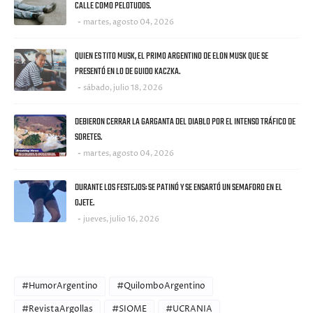
CALLE COMO PELOTUDOS.
martes, agosto 04, 2026
QUIEN ES TITO MUSK, EL PRIMO ARGENTINO DE ELON MUSK QUE SE
PRESENTÓ EN LO DE GUIDO KACZKA.
sábado, julio 18, 2026
DEBIERON CERRAR LA GARGANTA DEL DIABLO POR EL INTENSO TRÁFICO DE
SORETES.
martes, agosto 04, 2026
DURANTE LOS FESTEJOS: SE PATINÓ Y SE ENSARTÓ UN SEMAFORO EN EL
OJETE.
jueves, julio 16, 2026
CATEGORIES
#HumorArgentino
#QuilomboArgentino
#RevistaArgollas
#SIOME
#UCRANIA