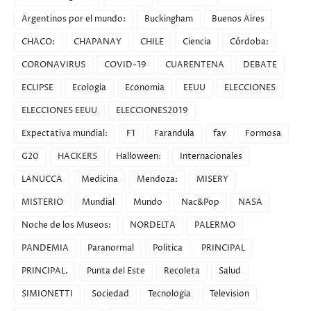
Argentinos por el mundo:
Buckingham
Buenos Aires
CHACO:
CHAPANAY
CHILE
Ciencia
Córdoba:
CORONAVIRUS
COVID-19
CUARENTENA
DEBATE
ECLIPSE
Ecologia
Economia
EEUU
ELECCIONES
ELECCIONES EEUU
ELECCIONES2019
Expectativa mundial:
F1
Farandula
fav
Formosa
G20
HACKERS
Halloween:
Internacionales
LANUCCA
Medicina
Mendoza:
MISERY
MISTERIO
Mundial
Mundo
Nac&Pop
NASA
Noche de los Museos:
NORDELTA
PALERMO
PANDEMIA
Paranormal
Politica
PRINCIPAL
PRINCIPAL.
Punta del Este
Recoleta
Salud
SIMIONETTI
Sociedad
Tecnologia
Television