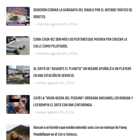
ULTIMAS NOTICIAS
DEBIERON CERRAR LA GARGANTA DEL DIABLO POR EL INTENSO TRÁFICO DE
SORETES.
martes, agosto 04, 2026
CABA: CADA VEZ SON MÁS LOS PEATONES QUE MUEREN POR CRUZAR LA
CALLE COMO PELOTUDOS.
martes, agosto 04, 2026
AL GRITO DE “AGUANTE EL PLANETA” UN VEGANO APUÑALÓ A UN PLAYERO
EN UNA ESTACIÓN DE SERVICIO.
lunes, agosto 10, 2026
CAYÓ LA "VIUDA NEGRA DEL PEGGING": DROGABA ANCIANOS, LOS ROBABA Y
LES ROMPIA EL ORTO CON UNA CINTURONGA.
lunes, agosto 10, 2026
Buscan a un hombre que estaba teniendo sexo con un maniquí de Fanny
Mandelbaum en el Cerro Unitoco.