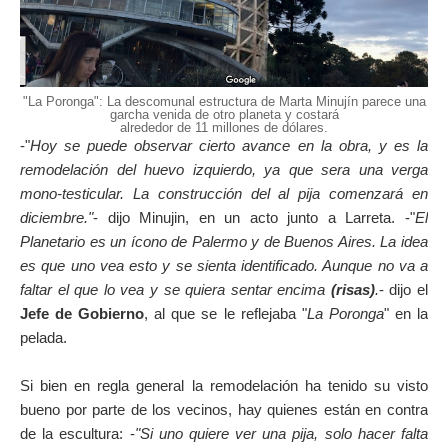
"La Poronga": La descomunal estructura de Marta Minujín parece una
garcha venida de otro planeta y costará
alrededor de 11 millones de dólares.
-"
Hoy se puede observar cierto avance en la obra, y es la
remodelación del huevo izquierdo, ya que sera una verga
mono-testicular. La construcción del al pija comenzará en
diciembre."
- dijo Minujin, en un acto junto a Larreta. -"
El
Planetario es un ícono de Palermo y de Buenos Aires. La idea
es que uno vea esto y se sienta identificado. Aunque no va a
faltar el que lo vea y se quiera sentar encima
(risas)
.
- dijo el
Jefe de Gobierno
, al que se le reflejaba "
La Poronga
" en la
pelada.
Si bien en regla general la remodelación ha tenido su visto
bueno por parte de los vecinos, hay quienes están en contra
de la escultura: -
"Si uno quiere ver una pija, solo hacer falta