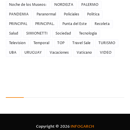
Noche de los Museos:
NORDELTA
PALERMO
PANDEMIA
Paranormal
Policiales
Politica
PRINCIPAL
PRINCIPAL.
Punta del Este
Recoleta
Salud
SIMIONETTI
Sociedad
Tecnologia
Television
Temporal
TOP
Travel Sale
TURISMO
UBA
URUGUAY
Vacaciones
Vaticano
VIDEO
Recent Posts
Copyright ©
2026
INFOGARCH