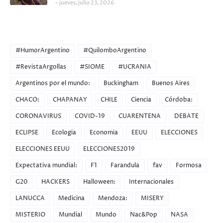
jueves, julio 23, 2026
CATEGORIES
#HumorArgentino
#QuilomboArgentino
#RevistaArgollas
#SIOME
#UCRANIA
Argentinos por el mundo:
Buckingham
Buenos Aires
CHACO:
CHAPANAY
CHILE
Ciencia
Córdoba:
CORONAVIRUS
COVID-19
CUARENTENA
DEBATE
ECLIPSE
Ecologia
Economia
EEUU
ELECCIONES
ELECCIONES EEUU
ELECCIONES2019
Expectativa mundial:
F1
Farandula
fav
Formosa
G20
HACKERS
Halloween:
Internacionales
LANUCCA
Medicina
Mendoza:
MISERY
MISTERIO
Mundial
Mundo
Nac&Pop
NASA