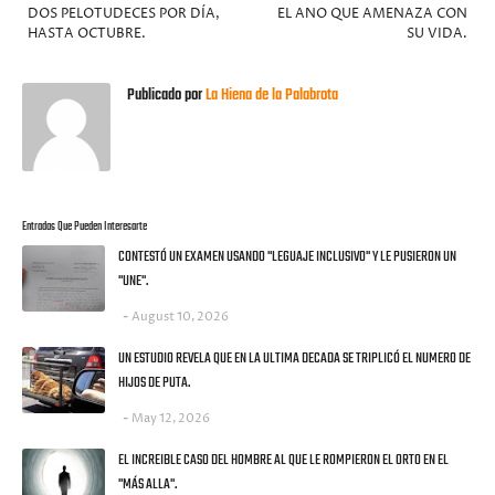
DOS PELOTUDECES POR DÍA,
EL ANO QUE AMENAZA CON
HASTA OCTUBRE.
SU VIDA.
Publicado por
La Hiena de la Palabrota
Entradas Que Pueden Interesarte
CONTESTÓ UN EXAMEN USANDO "LEGUAJE INCLUSIVO" Y LE PUSIERON UN
"UNE".
August 10, 2026
UN ESTUDIO REVELA QUE EN LA ULTIMA DECADA SE TRIPLICÓ EL NUMERO DE
HIJOS DE PUTA.
May 12, 2026
EL INCREIBLE CASO DEL HOMBRE AL QUE LE ROMPIERON EL ORTO EN EL
"MÁS ALLA".